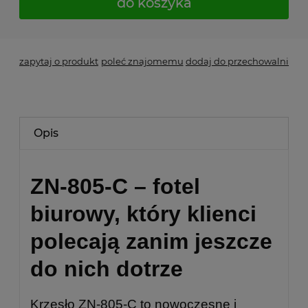
do koszyka
zapytaj o produkt
poleć znajomemu
dodaj do przechowalni
Opis
ZN-805-C – fotel
biurowy, który klienci
polecają zanim jeszcze
do nich dotrze
Krzesło ZN-805-C to nowoczesne i