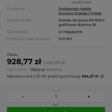
undefined
Dostawca:
Profesmeb meble
biurowe Krzesła i Fotele
Kod produktu:
Krzesło do biura ZN-805-C
grafitowe tkanina 26
Dostepność::
w magazynie
Przbliżony czas dostawy::
3-21 dni
CENA:
928,77 zł
1 031,97 zł
Cena netto:
755,10 zł
839,00 zł
Najniższa cena z 30 dni przed tą promocją:
924,27 zł
-
+
szt.