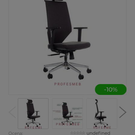
-
10
%
undefined
Ocena: