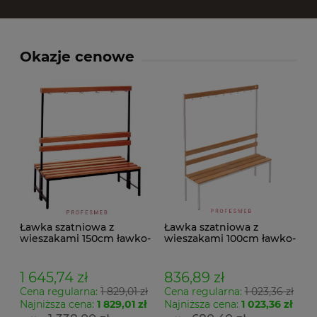
Okazje cenowe
Ławka szatniowa z
Ławka szatniowa z
wieszakami 150cm ławko-
wieszakami 100cm ławko-
wieszak dwustronny
wieszak jednostronny
Łsz2a
Łsz1
1 645,74 zł
836,89 zł
Cena regularna:
1 829,01 zł
Cena regularna:
1 023,36 zł
Najniższa cena:
1 829,01 zł
Najniższa cena:
1 023,36 zł