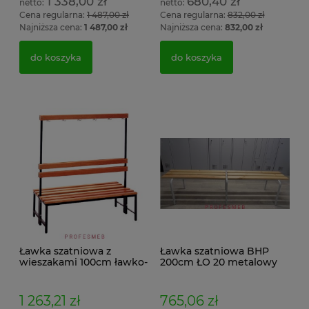
1 338,00 zł
680,40 zł
Cena regularna:
1 487,00 zł
Cena regularna:
832,00 zł
Najniższa cena:
1 487,00 zł
Najniższa cena:
832,00 zł
do koszyka
do koszyka
Ławka szatniowa z
Ławka szatniowa BHP
wieszakami 100cm ławko-
200cm ŁO 20 metalowy
wieszak dwustronny Łsz2
stelaż. siedzisko z drewna
1 263,21 zł
765,06 zł