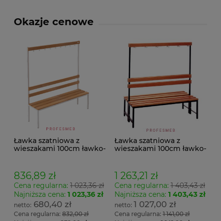
Okazje cenowe
Ławka szatniowa z
Ławka szatniowa z
wieszakami 100cm ławko-
wieszakami 100cm ławko-
wieszak jednostronny
wieszak dwustronny Łsz2
Łsz1
836,89 zł
1 263,21 zł
Cena regularna:
1 023,36 zł
Cena regularna:
1 403,43 zł
Najniższa cena:
1 023,36 zł
Najniższa cena:
1 403,43 zł
680,40 zł
1 027,00 zł
Cena regularna:
832,00 zł
Cena regularna:
1 141,00 zł