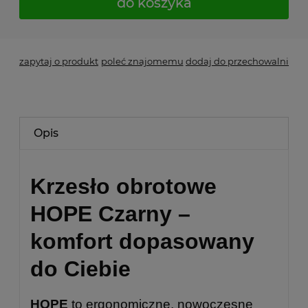
do koszyka
zapytaj o produkt
poleć znajomemu
dodaj do przechowalni
Opis
Krzesło obrotowe
HOPE Czarny –
komfort dopasowany
do Ciebie
HOPE
to ergonomiczne, nowoczesne