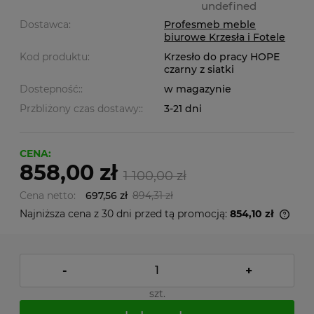
undefined
Dostawca:
Profesmeb meble
biurowe Krzesła i Fotele
Kod produktu:
Krzesło do pracy HOPE
czarny z siatki
Dostepność::
w magazynie
Przbliżony czas dostawy::
3-21 dni
CENA:
858,00 zł
1 100,00 zł
Cena netto:
697,56 zł
894,31 zł
Najniższa cena z 30 dni przed tą promocją:
854,10 zł
-
+
szt.