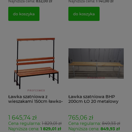
Najniższa cena:
832,00 zł
Najniższa cena:
1 141,00 zł
do koszyka
do koszyka
Ławka szatniowa z
Ławka szatniowa BHP
wieszakami 150cm ławko-
200cm ŁO 20 metalowy
wieszak dwustronny
stelaż. siedzisko z drewna
Łsz2a
1 645,74 zł
765,06 zł
Cena regularna:
1 829,01 zł
Cena regularna:
849,93 zł
Najniższa cena:
1 829,01 zł
Najniższa cena:
849,93 zł