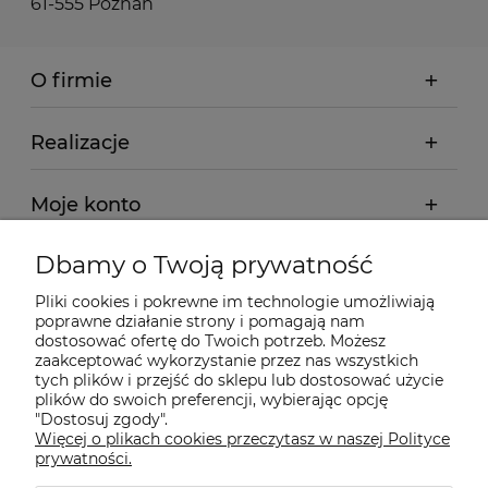
61-555 Poznań
O firmie
Realizacje
Moje konto
Dbamy o Twoją prywatność
Regulamin
Pliki cookies i pokrewne im technologie umożliwiają
poprawne działanie strony i pomagają nam
Dostawa - realizacja
dostosować ofertę do Twoich potrzeb. Możesz
zaakceptować wykorzystanie przez nas wszystkich
tych plików i przejść do sklepu lub dostosować użycie
Gwarancja i zwroty
plików do swoich preferencji, wybierając opcję
"Dostosuj zgody".
Więcej o plikach cookies przeczytasz w naszej Polityce
Pomoc
prywatności.