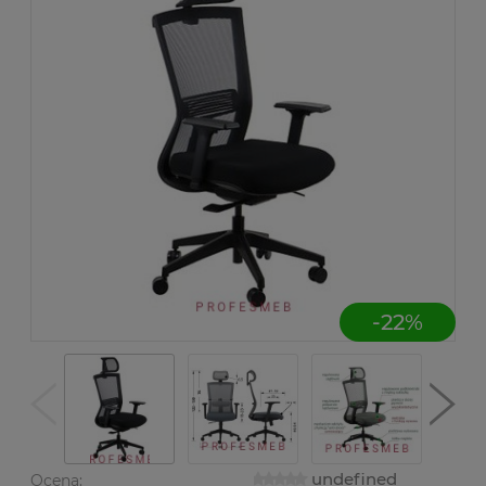
-
22
%
undefined
Ocena: