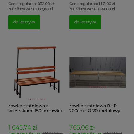
Cena regularna:
832,00 zł
Cena regularna:
1 141,00 zł
Najniższa cena:
832,00 zł
Najniższa cena:
1 141,00 zł
do koszyka
do koszyka
Ławka szatniowa z
Ławka szatniowa BHP
wieszakami 150cm ławko-
200cm ŁO 20 metalowy
wieszak dwustronny
stelaż. siedzisko z drewna
Łsz2a
1 645,74 zł
765,06 zł
Cena regularna:
1 829,01 zł
Cena regularna:
849,93 zł