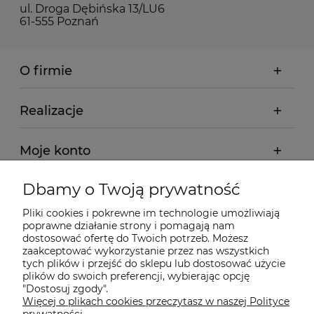
ul. Droga Dębińska 13/LU6
61-555 Poznań
O firmie
Realizacje
Moje konto
Dbamy o Twoją prywatność
Regulamin
Pliki cookies i pokrewne im technologie umożliwiają
poprawne działanie strony i pomagają nam
Dostawa - realizacja
dostosować ofertę do Twoich potrzeb. Możesz
zaakceptować wykorzystanie przez nas wszystkich
tych plików i przejść do sklepu lub dostosować użycie
Gwarancja i zwroty
plików do swoich preferencji, wybierając opcję
"Dostosuj zgody".
Więcej o plikach cookies przeczytasz w naszej Polityce
Pomoc