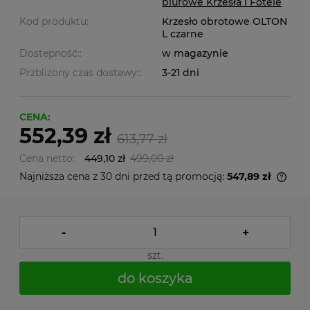
biurowe Krzesła i Fotele
Kod produktu:
Krzesło obrotowe OLTON
L czarne
Dostepność::
w magazynie
Przbliżony czas dostawy::
3-21 dni
CENA:
552,39 zł
613,77 zł
Cena netto:
449,10 zł
499,00 zł
Najniższa cena z 30 dni przed tą promocją:
547,89 zł
-
+
szt.
do koszyka