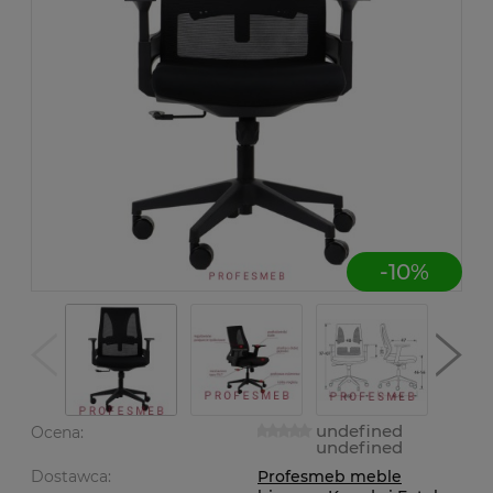
-
10
%
undefined
Ocena:
undefined
Dostawca:
Profesmeb meble