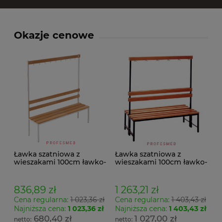
Okazje cenowe
Ławka szatniowa z
Ławka szatniowa z
wieszakami 100cm ławko-
wieszakami 100cm ławko-
wieszak jednostronny
wieszak dwustronny Łsz2
Łsz1
836,89 zł
1 263,21 zł
Cena regularna:
1 023,36 zł
Cena regularna:
1 403,43 zł
Najniższa cena:
1 023,36 zł
Najniższa cena:
1 403,43 zł
680,40 zł
1 027,00 zł