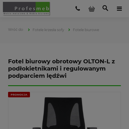
Fotele krzesła sofy
Fotele biurowe
Fotel biurowy obrotowy OLTON-L z
podłokietnikami i regulowanym
podparciem lędźwi
PROMOCJA