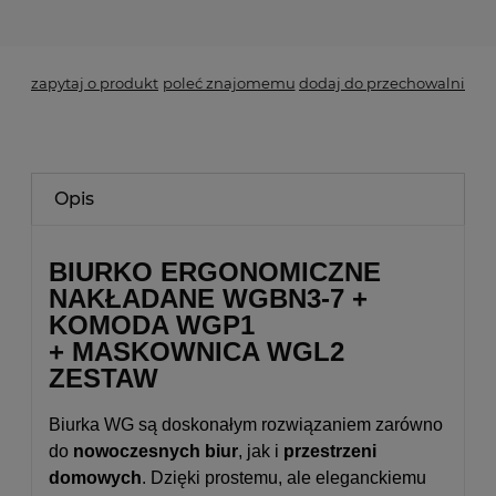
*
- Pole wymagane
zapytaj o produkt
poleć znajomemu
dodaj do przechowalni
Opis
BIURKO ERGONOMICZNE
NAKŁADANE WGBN3-7 +
KOMODA WGP1
+ MASKOWNICA WGL2
ZESTAW
Biurka WG są doskonałym rozwiązaniem zarówno
do
nowoczesnych biur
, jak i
przestrzeni
domowych
. Dzięki prostemu, ale eleganckiemu