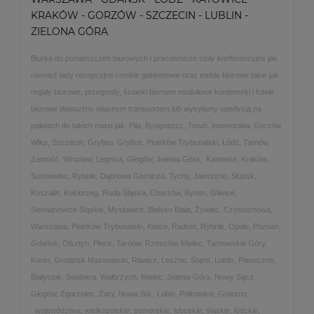
KRAKÓW - GORZÓW - SZCZECIN - LUBLIN -
ZIELONA GÓRA
Biurka do pomieszczeń biurowych i pracownicze stoły konferencyjne jak
również lady recepcyjne i meble gabinetowe oraz meble biurowe takie jak
regały biurowe, przegrody, ścianki biurowe modułowe kontenerki i fotele
biurowe dowozimy własnym transportem lub wysyłamy spedycją na
paletach do takich miast jak: Piła, Bydgoszcz, Toruń, Inowrocław, Gorzów
Wlkp, Szczecin, Gryfino, Gryfice, Piotrków Trybunalski, Łódź, Tarnów,
Zamość, Wrocław, Legnica, Głogów, Jelenia Góra, Katowice, Kraków,
Sosnowiec, Rybnik, Dąbrowa Górnicza, Tychy, Jaworzno, Słupsk,
Koszalin, Kołobrzeg, Ruda Śląska, Chorzów, Bytom, Gliwice,
Siemianowice Śląskie, Mysłowice, Bielsko Biała, Żywiec, Częstochowa,
Warszawa, Piotrków Trybunalski, Kielce, Radom, Rybnik, Opole, Poznań,
Gdańsk, Olsztyn, Płock, Tarnów, Rzeszów, Mielec, Tarnowskie Góry,
Konin, Grodzisk Mazowiecki, Rawicz, Leszno, Sopot, Lublin, Piaseczno,
Białystok, Świdnica, Wałbrzych, Mielec, Jelenia Góra, Nowy Sącz,
Głogów, Zgorzelec, Żary, Nowa Sól, Lubin, Polkowice, Gniezno,
województwa: wielkopolskie, pomorskie, lubuskie, śląskie, łódzkie,