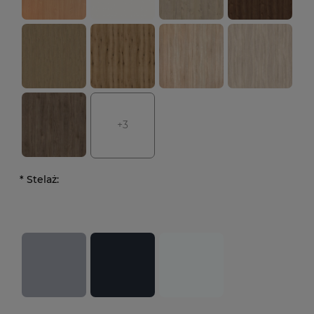
+3
*
Stelaż: