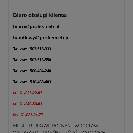
Biuro obsługi klienta:
biuro@profesmeb.pl
handlowy@profesmeb.pl
Tel.kom.
503-513-333
Tel.kom.
503-513-550
Tel.kom.
500-484-240
Tel.kom.
516-463-483
tel. 61-623-22-83
tel. 61-646-50-81
fax. 61-623-24-77
MEBLE BIUROWE POZNAŃ - WROCŁAW -
WARSZAWA - GDAŃSK - ŁÓDŹ - KATOWICE -