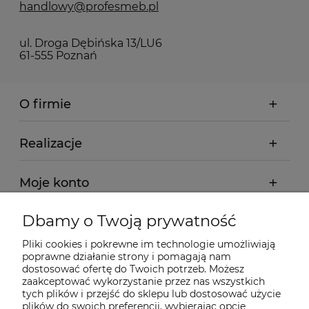
handlowy@profesmeb.pl
ul. Droga Dębińska 13/LU6
61-555 Poznań
O firmie
Realizacje
Moje konto
Dbamy o Twoją prywatność
Regulamin
Pliki cookies i pokrewne im technologie umożliwiają
poprawne działanie strony i pomagają nam
Dostawa - realizacja
dostosować ofertę do Twoich potrzeb. Możesz
zaakceptować wykorzystanie przez nas wszystkich
tych plików i przejść do sklepu lub dostosować użycie
Gwarancja i zwroty
plików do swoich preferencji, wybierając opcję