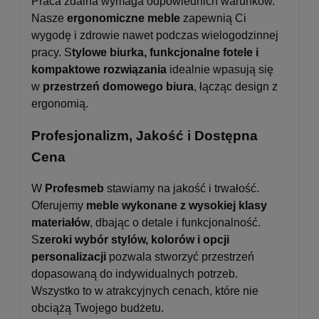
Praca zdalna wymaga odpowiednich warunków.
Nasze
ergonomiczne meble
zapewnią Ci
wygodę i zdrowie nawet podczas wielogodzinnej
pracy. S
tylowe biurka, funkcjonalne fotele i
kompaktowe rozwiązania
idealnie wpasują się
w
przestrzeń domowego biura
, łącząc design z
ergonomią.
Profesjonalizm, Jakość i Dostępna
Cena
W
Profesmeb
stawiamy na jakość i trwałość.
Oferujemy
meble wykonane z wysokiej klasy
materiałów
, dbając o detale i funkcjonalność.
S
zeroki wybór stylów, kolorów i opcji
personalizacji
pozwala stworzyć przestrzeń
dopasowaną do indywidualnych potrzeb.
Wszystko to w atrakcyjnych cenach, które nie
obciążą Twojego budżetu.