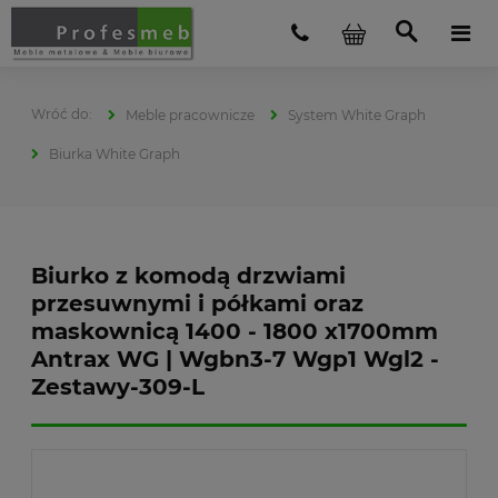
Meble pracownicze
System White Graph
Biurka White Graph
Biurko z komodą drzwiami
przesuwnymi i półkami oraz
maskownicą 1400 - 1800 x1700mm
Antrax WG | Wgbn3-7 Wgp1 Wgl2 -
Zestawy-309-L