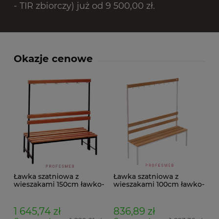
- TIR zbiorczy) już od 9 500,00 zł.
Okazje cenowe
Ławka szatniowa z
Ławka szatniowa z
wieszakami 150cm ławko-
wieszakami 100cm ławko-
wieszak dwustronny
wieszak jednostronny
Łsz2a
Łsz1
1 645,74 zł
836,89 zł