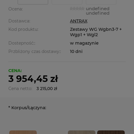
undefined
Ocena:
undefined
Dostawca:
ANTRAX
Kod produktu:
Zestawy WG Wgbn3-7 +
Wgp1 + Wgl2
Dostepność::
w magazynie
Przbliżony czas dostawy::
10 dni
CENA:
3 954,45 zł
Cena netto:
3 215,00 zł
*
Korpus/Łączyna: