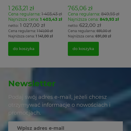
1 263,21 zł
765,06 zł
Cena regularna:
1 403,43 zł
Cena regularna:
849,93 zł
Najniższa cena:
1 403,43 zł
Najniższa cena:
849,93 zł
1 027,00 zł
622,00 zł
Cena regularna:
1 141,00 zł
Cena regularna:
691,00 zł
Najniższa cena:
1 141,00 zł
Najniższa cena:
691,00 zł
do koszyka
do koszyka
Newsletter
Podaj swój adres e-mail, jeżeli chcesz
otrzymywać informacje o nowościach i
promocjach.