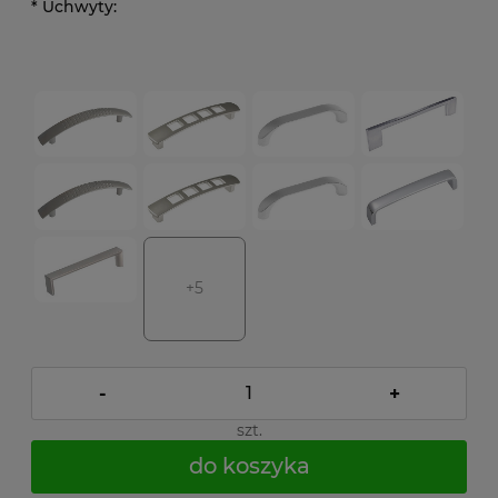
*
Uchwyty:
+5
-
+
szt.
do koszyka