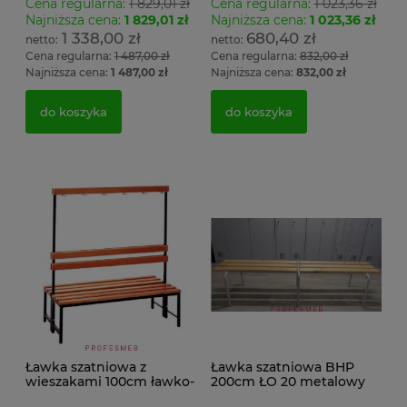
Cena regularna:
1 829,01 zł
Cena regularna:
1 023,36 zł
Najniższa cena:
1 829,01 zł
Najniższa cena:
1 023,36 zł
1 338,00 zł
680,40 zł
Cena regularna:
1 487,00 zł
Cena regularna:
832,00 zł
Najniższa cena:
1 487,00 zł
Najniższa cena:
832,00 zł
do koszyka
do koszyka
Ławka szatniowa z
Ławka szatniowa BHP
wieszakami 100cm ławko-
200cm ŁO 20 metalowy
wieszak dwustronny Łsz2
stelaż. siedzisko z drewna