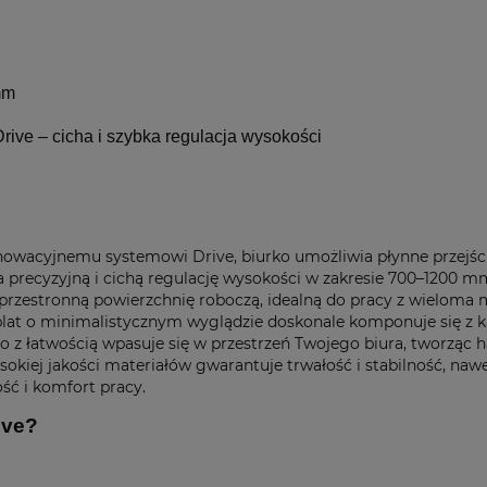
mm
Drive – cicha i szybka regulacja wysokości
nnowacyjnemu systemowi Drive, biurko umożliwia płynne przejści
 precyzyjną i cichą regulację wysokości w zakresie 700–1200 m
a przestronną powierzchnię roboczą, idealną do pracy z wielo
i blat o minimalistycznym wyglądzie doskonale komponuje się
o z łatwością wpasuje się w przestrzeń Twojego biura, tworząc 
sokiej jakości materiałów gwarantuje trwałość i stabilność, na
ść i komfort pracy.
ive?