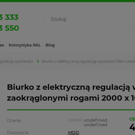
3 333
3 550
as
Kolorystyka RAL
Blog
egulacją wysokości
Biurko z elektryczną regulacją wysokości blat z z
Biurko z elektryczną regulacją 
zaokrąglonymi rogami 2000 x 
CE
undefined
Ocena:
undefined
4
Dostawca:
MDD