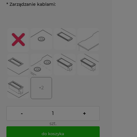
*
Zarządzanie kablami:
+2
-
+
szt.
do koszyka