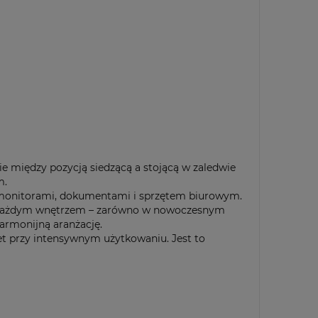
e między pozycją siedzącą a stojącą w zaledwie
m.
ma monitorami, dokumentami i sprzętem biurowym.
 z każdym wnętrzem – zarówno w nowoczesnym
harmonijną aranżację.
wet przy intensywnym użytkowaniu. Jest to