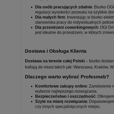
Dla osób pracujących zdalnie
: Biurko OG
regulacji wysokości pozwala na szybkie do
Dla małych firm
: Inwestując w biurko elek
stanowiska pracy do indywidualnych potrze
Dla przestrzeni coworkingowych
: OGI Dr
jest idealne do przestrzeni, w których zmie
Dostawa i Obsługa Klienta
Dostawa na terenie całej Polski
– biurko dostar
trafiają do miast takich jak: Warszawa, Kraków,
Dlaczego warto wybrać Profesmeb?
Komfortowe zakupy online
: Zamówienie m
wyborze najlepszego rozwiązania.
Bezpieczeństwo i oszczędność
: Oferujem
Szyte na miarę rozwiązania
: Dopasowujemy
czy innych specjalistycznych miejsc.