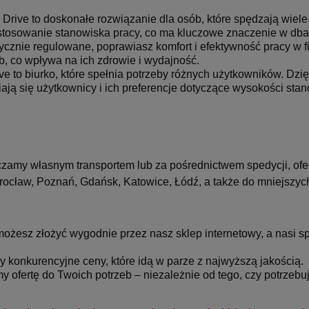
I Drive to doskonałe rozwiązanie dla osób, które spędzają wie
stosowanie stanowiska pracy, co ma kluczowe znaczenie w dban
trycznie regulowane, poprawiasz komfort i efektywność pracy w
b, co wpływa na ich zdrowie i wydajność.
ive to biurko, które spełnia potrzeby różnych użytkowników. Dzię
niają się użytkownicy i ich preferencje dotyczące wysokości sta
czamy własnym transportem lub za pośrednictwem spedycji, ofer
 Wrocław, Poznań, Gdańsk, Katowice, Łódź, a także do mniejszyc
ożesz złożyć wygodnie przez nasz sklep internetowy, a nasi s
y konkurencyjne ceny, które idą w parze z najwyższą jakością.
 ofertę do Twoich potrzeb – niezależnie od tego, czy potrzebuj