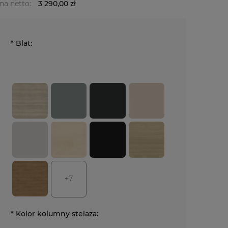
na netto:
3 290,00 zł
*
Blat:
+7
*
Kolor kolumny stelaża: