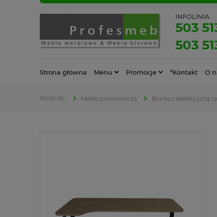
INFOLINIA
503 51
503 51
Strona główna
Menu
Promocje
*Kontakt
O n
Meble pracownicze
Biurka z elektryczną r