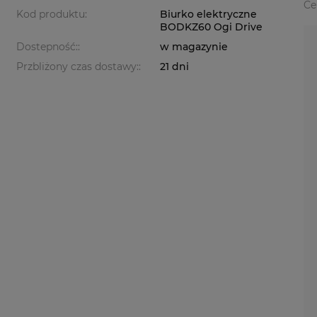
Ce
Kod produktu:
Biurko elektryczne
BODKZ60 Ogi Drive
Dostepność::
w magazynie
Przbliżony czas dostawy::
21 dni