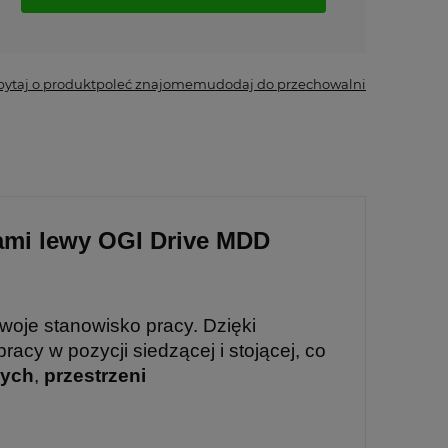
*
- Pole wymagane
pytaj o produkt
poleć znajomemu
dodaj do przechowalni
gami lewy OGI Drive MDD
woje stanowisko pracy. Dzięki
acy w pozycji siedzącej i stojącej, co
wych
,
przestrzeni