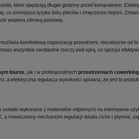
 osób, które spędzają długie godziny przed komputerem. Elekt
ącej, co zmniejsza ryzyko bólu pleców i zmęczenia mięśni. Zmi
także wspiera zdrową postawę.
możliwia komfortową organizację przestrzeni, niezależnie od 
 masz wszystkie niezbędne rzeczy pod ręką, co sprzyja efektywn
ym biurze
, jak i w profesjonalnych
przestrzeniach coworkin
 a elektryczna regulacja wysokości sprawia, że jest to produkt 
ko zostało wykonane z materiałów odpornych na intensywne użyt
ość, a nowoczesny mechanizm regulacji działa cicho i płynnie,