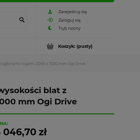
Zarejestruj się
Zaloguj się
Koszyk:
(pusty)
aokrąglonymi rogami 2000 x 1000 mm Ogi Drive
wysokości blat z
1000 mm Ogi Drive
NA:
 046,70 zł