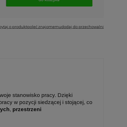
*
- Pole wymagane
pytaj o produkt
poleć znajomemu
dodaj do przechowalni
woje stanowisko pracy. Dzięki
acy w pozycji siedzącej i stojącej, co
wych
,
przestrzeni