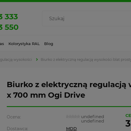
3 333
3 550
as
Kolorystyka RAL
Blog
egulacją wysokości
Biurko z elektryczną regulacją wysokości blat pros
Biurko z elektryczną regulacją
x 700 mm Ogi Drive
CE
undefined
Ocena:
undefined
3
Dostawca:
MDD