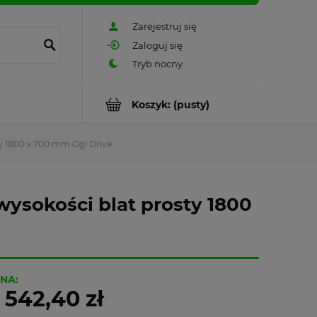
Zarejestruj się
Zaloguj się
Koszyk:
(pusty)
ty 1800 x 700 mm Ogi Drive
 wysokości blat prosty 1800
NA:
 542,40 zł