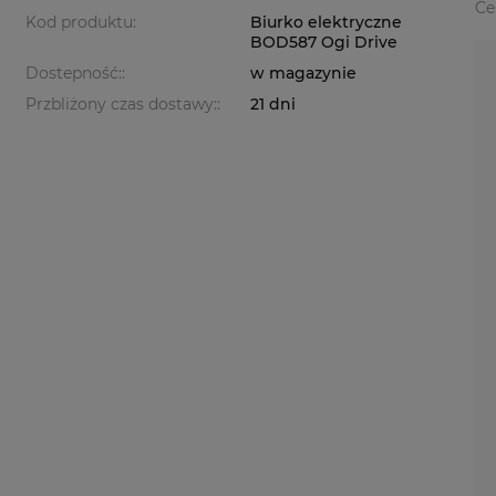
Ce
Kod produktu:
Biurko elektryczne
BOD587 Ogi Drive
Dostepność::
w magazynie
Przbliżony czas dostawy::
21 dni