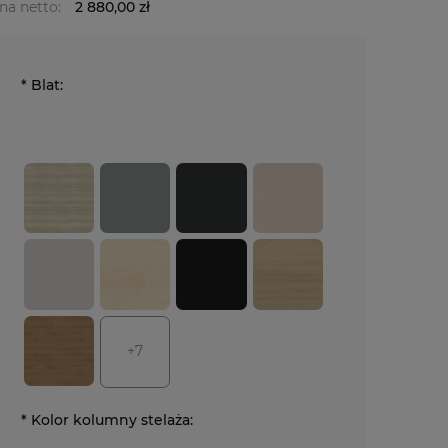
na netto:
2 880,00 zł
*
Blat:
+7
*
Kolor kolumny stelaża: