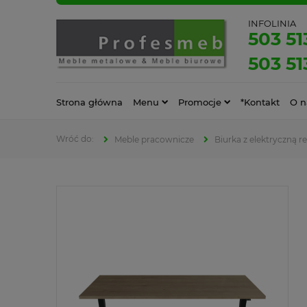
INFOLINIA
503 51
503 51
Strona główna
Menu
Promocje
*Kontakt
O n
Meble pracownicze
Biurka z elektryczną r