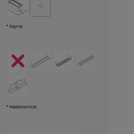
+2
*
Szyna:
*
Maskownica: