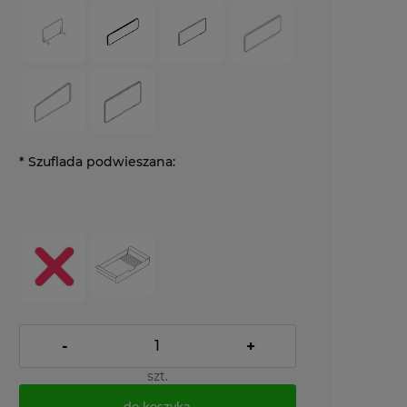
*
Szuflada podwieszana:
-
+
szt.
do koszyka