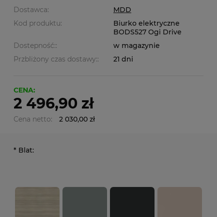
Dostawca:
MDD
Kod produktu:
Biurko elektryczne
BODS527 Ogi Drive
Dostepność::
w magazynie
Przbliżony czas dostawy::
21 dni
CENA:
2 496,90 zł
Cena netto:
2 030,00 zł
*
Blat: