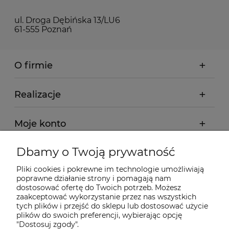
ul. Droga Dębińska 13/LU6
61-555 Poznań
O firmie
Realizacje
Moje konto
Dbamy o Twoją prywatność
Regulamin
Pliki cookies i pokrewne im technologie umożliwiają
poprawne działanie strony i pomagają nam
Dostawa - realizacja
dostosować ofertę do Twoich potrzeb. Możesz
zaakceptować wykorzystanie przez nas wszystkich
tych plików i przejść do sklepu lub dostosować użycie
Gwarancja i zwroty
plików do swoich preferencji, wybierając opcję
"Dostosuj zgody".