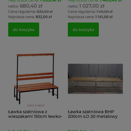
Najniższa cena:
1 023,36 zł
Najniższa cena:
1 403,43 zł
680,40 zł
1 027,00 zł
Cena regularna:
832,00 zł
Cena regularna:
1 141,00 zł
Najniższa cena:
832,00 zł
Najniższa cena:
1 141,00 zł
do koszyka
do koszyka
Ławka szatniowa z
Ławka szatniowa BHP
wieszakami 150cm ławko-
200cm ŁO 20 metalowy
wieszak dwustronny
stelaż. siedzisko z drewna
Łsz2a