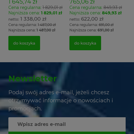
1 645,74 zł
765,06 zł
Cena regularna:
1 829,01 zł
Cena regularna:
849,93 zł
Najniższa cena:
1 829,01 zł
Najniższa cena:
849,93 zł
1 338,00 zł
622,00 zł
Cena regularna:
1 487,00 zł
Cena regularna:
691,00 zł
Najniższa cena:
1 487,00 zł
Najniższa cena:
691,00 zł
do koszyka
do koszyka
Newsletter
Podaj swój adres e-mail, jeżeli chcesz
otrzymywać informacje o nowościach i
promocjach.