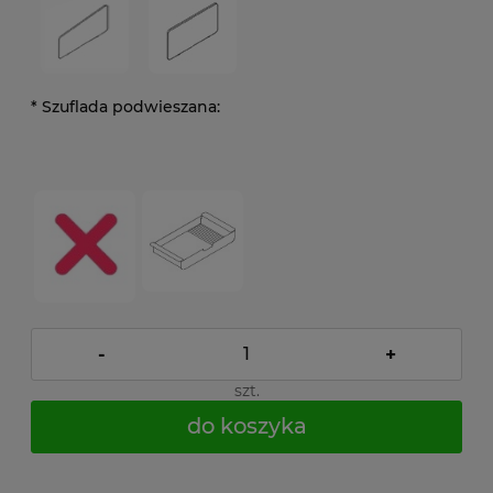
*
Szuflada podwieszana:
-
+
szt.
do koszyka
*
- Pole wymagane