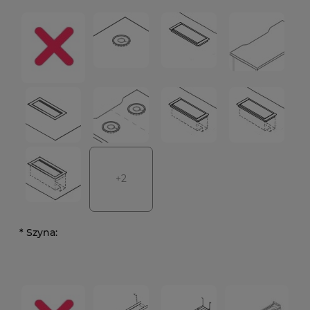
+2
*
Szyna: