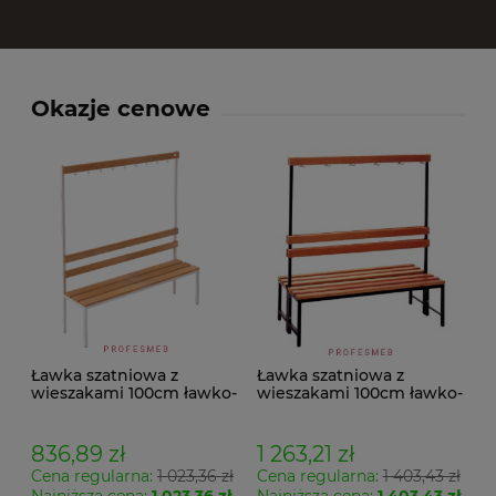
Okazje cenowe
Ławka szatniowa z
Ławka szatniowa z
wieszakami 100cm ławko-
wieszakami 100cm ławko-
wieszak jednostronny
wieszak dwustronny Łsz2
Łsz1
836,89 zł
1 263,21 zł
Cena regularna:
1 023,36 zł
Cena regularna:
1 403,43 zł