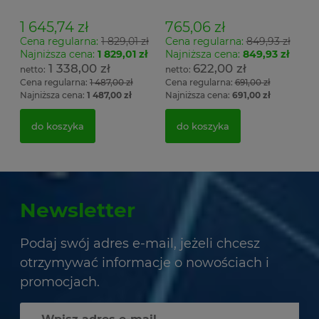
Łsz2a
1 645,74 zł
765,06 zł
Cena regularna:
1 829,01 zł
Cena regularna:
849,93 zł
Najniższa cena:
1 829,01 zł
Najniższa cena:
849,93 zł
1 338,00 zł
622,00 zł
Cena regularna:
1 487,00 zł
Cena regularna:
691,00 zł
Najniższa cena:
1 487,00 zł
Najniższa cena:
691,00 zł
do koszyka
do koszyka
Newsletter
Podaj swój adres e-mail, jeżeli chcesz
otrzymywać informacje o nowościach i
promocjach.