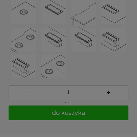
-
+
szt.
do koszyka
*
- Pole wymagane