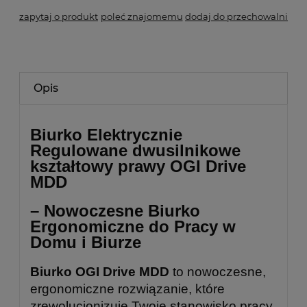
zapytaj o produkt
poleć znajomemu
dodaj do przechowalni
Opis
Biurko Elektrycznie
Regulowane dwusilnikowe
kształtowy prawy OGI Drive
MDD
– Nowoczesne Biurko
Ergonomiczne do Pracy w
Domu i Biurze
Biurko OGI Drive MDD
to nowoczesne,
ergonomiczne rozwiązanie, które
zrewolucjonizuje Twoje stanowisko pracy.