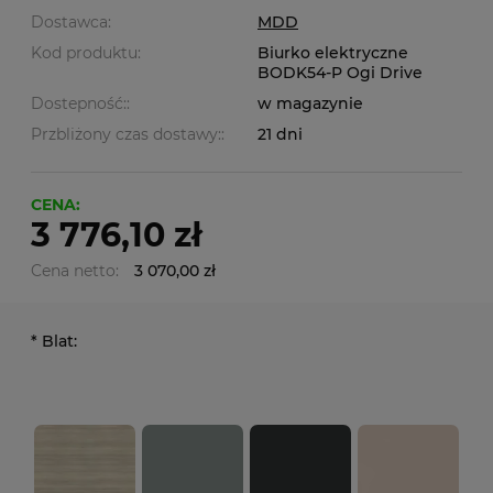
Dostawca:
MDD
Kod produktu:
Biurko elektryczne
BODK54-P Ogi Drive
Dostepność::
w magazynie
Przbliżony czas dostawy::
21 dni
CENA:
3 776,10 zł
Cena netto:
3 070,00 zł
*
Blat: