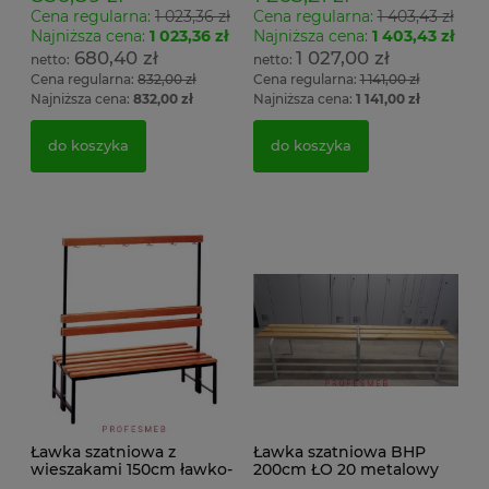
Cena regularna:
1 023,36 zł
Cena regularna:
1 403,43 zł
Najniższa cena:
1 023,36 zł
Najniższa cena:
1 403,43 zł
680,40 zł
1 027,00 zł
Cena regularna:
832,00 zł
Cena regularna:
1 141,00 zł
Najniższa cena:
832,00 zł
Najniższa cena:
1 141,00 zł
do koszyka
do koszyka
Ławka szatniowa z
Ławka szatniowa BHP
wieszakami 150cm ławko-
200cm ŁO 20 metalowy
wieszak dwustronny
stelaż. siedzisko z drewna