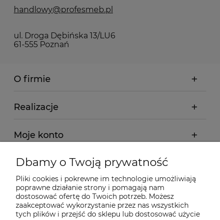
handlowy@profesmeb.pl
ul. Droga Dębińska 13/LU6
61-555 Poznań
O firmie
Realizacje
Moje konto
Dbamy o Twoją prywatność
Regulamin
Pliki cookies i pokrewne im technologie umożliwiają
poprawne działanie strony i pomagają nam
Dostawa - realizacja
dostosować ofertę do Twoich potrzeb. Możesz
zaakceptować wykorzystanie przez nas wszystkich
tych plików i przejść do sklepu lub dostosować użycie
Gwarancja i zwroty