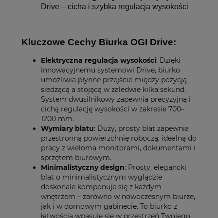
Drive – cicha i szybka regulacja wysokości
Kluczowe Cechy Biurka OGI Drive:
Elektryczna regulacja wysokości
: Dzięki
innowacyjnemu systemowi Drive, biurko
umożliwia płynne przejście między pozycją
siedzącą a stojącą w zaledwie kilka sekund.
System dwusilnikowy zapewnia precyzyjną i
cichą regulację wysokości w zakresie 700–
1200 mm.
Wymiary blatu
: Duży, prosty blat zapewnia
przestronną powierzchnię roboczą, idealną do
pracy z wieloma monitorami, dokumentami i
sprzętem biurowym.
Minimalistyczny design
: Prosty, elegancki
blat o minimalistycznym wyglądzie
doskonale komponuje się z każdym
wnętrzem – zarówno w nowoczesnym biurze,
jak i w domowym gabinecie. To biurko z
łatwością wpasuje się w przestrzeń Twojego