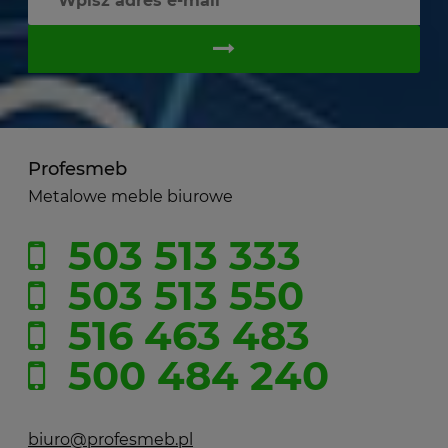
Profesmeb
Metalowe meble biurowe
503 513 333
503 513 550
516 463 483
500 484 240
biuro@profesmeb.pl