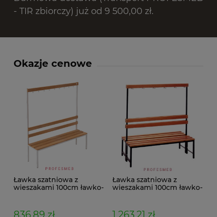
- TIR zbiorczy) już od 9 500,00 zł.
Okazje cenowe
Ławka szatniowa z
Ławka szatniowa z
wieszakami 100cm ławko-
wieszakami 100cm ławko-
wieszak jednostronny
wieszak dwustronny Łsz2
Łsz1
836,89 zł
1 263,21 zł