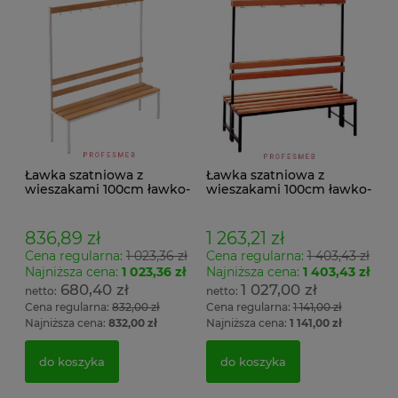
Ławka szatniowa z
Ławka szatniowa z
wieszakami 100cm ławko-
wieszakami 100cm ławko-
wieszak jednostronny
wieszak dwustronny Łsz2
Łsz1
836,89 zł
1 263,21 zł
Cena regularna:
1 023,36 zł
Cena regularna:
1 403,43 zł
Najniższa cena:
1 023,36 zł
Najniższa cena:
1 403,43 zł
680,40 zł
1 027,00 zł
Cena regularna:
832,00 zł
Cena regularna:
1 141,00 zł
Najniższa cena:
832,00 zł
Najniższa cena:
1 141,00 zł
do koszyka
do koszyka