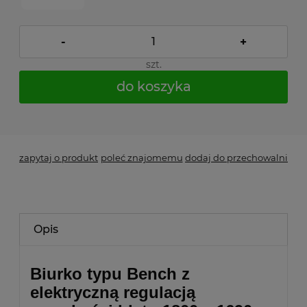
-
+
szt.
do koszyka
*
- Pole wymagane
zapytaj o produkt
poleć znajomemu
dodaj do przechowalni
Opis
Biurko typu Bench z
elektryczną regulacją