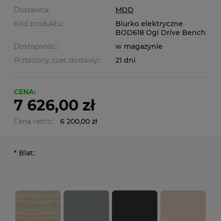
Dostawca:
MDD
Kod produktu:
Biurko elektryczne
BOD618 Ogi Drive Bench
Dostepność::
w magazynie
Przbliżony czas dostawy::
21 dni
CENA:
7 626,00 zł
Cena netto:
6 200,00 zł
*
Blat: