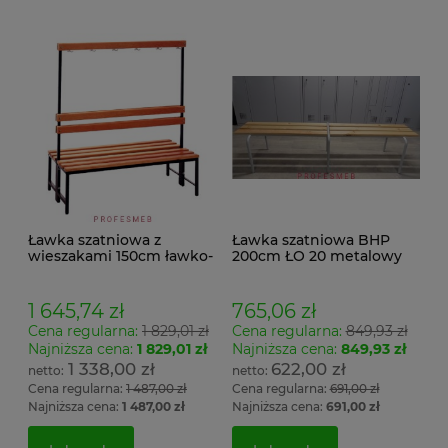
Ławka szatniowa z
Ławka szatniowa BHP
wieszakami 150cm ławko-
200cm ŁO 20 metalowy
wieszak dwustronny
stelaż. siedzisko z drewna
Łsz2a
1 645,74 zł
765,06 zł
Cena regularna:
1 829,01 zł
Cena regularna:
849,93 zł
Najniższa cena:
1 829,01 zł
Najniższa cena:
849,93 zł
1 338,00 zł
622,00 zł
Cena regularna:
1 487,00 zł
Cena regularna:
691,00 zł
Najniższa cena:
1 487,00 zł
Najniższa cena:
691,00 zł