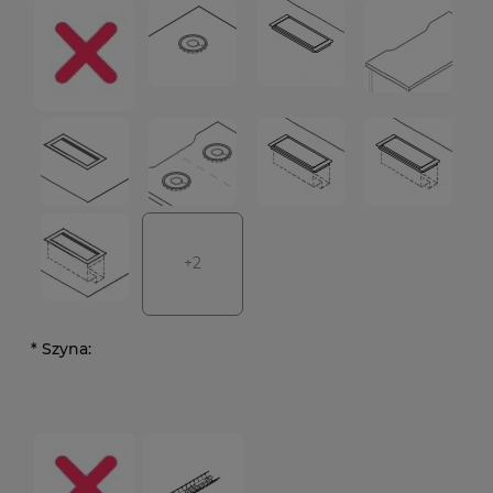
+2
*
Szyna: