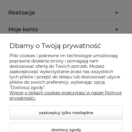
Realizacje
Moje konto
Dbamy o Twoją prywatność
Regulamin
Pliki cookies i pokrewne im technologie umożliwiają
poprawne działanie strony i pomagają nam
Dostawa - realizacja
dostosować ofertę do Twoich potrzeb. Możesz
zaakceptować wykorzystanie przez nas wszystkich
tych plików i przejść do sklepu lub dostosować użycie
Gwarancja i zwroty
plików do swoich preferencji, wybierając opcję
"Dostosuj zgody".
Więcej o plikach cookies przeczytasz w naszej Polityce
Pomoc
prywatności.
zaakceptuj tylko niezbędne
dostosuj zgody