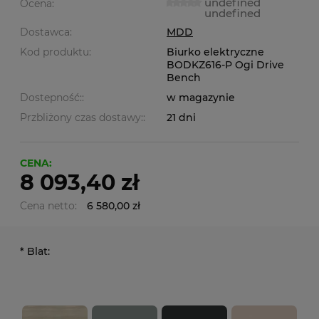
undefined
Ocena:
undefined
Dostawca:
MDD
Kod produktu:
Biurko elektryczne
BODKZ616-P Ogi Drive
Bench
Dostepność::
w magazynie
Przbliżony czas dostawy::
21 dni
CENA:
8 093,40 zł
Cena netto:
6 580,00 zł
*
Blat: