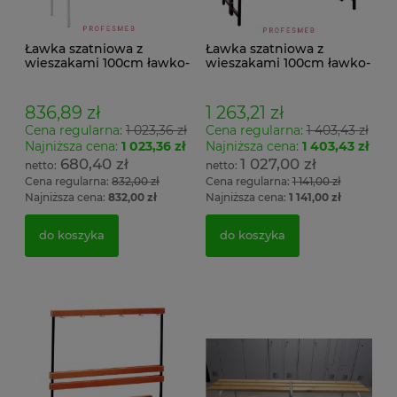
Ławka szatniowa z
Ławka szatniowa z
wieszakami 100cm ławko-
wieszakami 100cm ławko-
wieszak jednostronny
wieszak dwustronny Łsz2
Łsz1
836,89 zł
1 263,21 zł
Cena regularna:
1 023,36 zł
Cena regularna:
1 403,43 zł
Najniższa cena:
1 023,36 zł
Najniższa cena:
1 403,43 zł
680,40 zł
1 027,00 zł
Cena regularna:
832,00 zł
Cena regularna:
1 141,00 zł
Najniższa cena:
832,00 zł
Najniższa cena:
1 141,00 zł
do koszyka
do koszyka