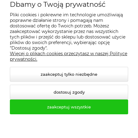
Dbamy o Twoją prywatność
Regulamin
Pliki cookies i pokrewne im technologie umożliwiają
poprawne działanie strony i pomagają nam
Dostawa - realizacja
dostosować ofertę do Twoich potrzeb. Możesz
zaakceptować wykorzystanie przez nas wszystkich
tych plików i przejść do sklepu lub dostosować użycie
Gwarancja i zwroty
plików do swoich preferencji, wybierając opcję
"Dostosuj zgody".
Więcej o plikach cookies przeczytasz w naszej Polityce
Pomoc
prywatności.
zaakceptuj tylko niezbędne
dostosuj zgody
zaakceptuj wszystkie
© 2026 profesmeb.pl. Wszelkie prawa zastrzeżone.
Styl graficzny ShopGadget.pl
Sklep internetowy Shoper.pl