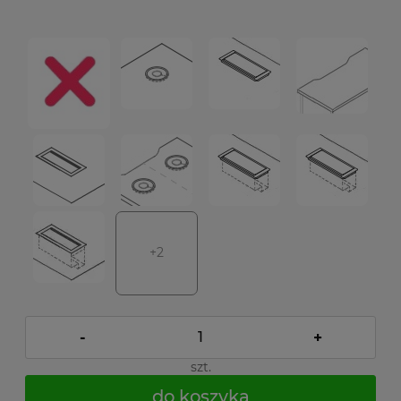
+2
-
+
szt.
do koszyka