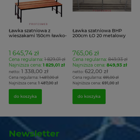
Ławka szatniowa z
Ławka szatniowa BHP
wieszakami 150cm ławko-
200cm ŁO 20 metalowy
wieszak dwustronny
stelaż. siedzisko z drewna
Łsz2a
1 645,74 zł
765,06 zł
Cena regularna:
1 829,01 zł
Cena regularna:
849,93 zł
Najniższa cena:
1 829,01 zł
Najniższa cena:
849,93 zł
1 338,00 zł
622,00 zł
Cena regularna:
1 487,00 zł
Cena regularna:
691,00 zł
Najniższa cena:
1 487,00 zł
Najniższa cena:
691,00 zł
do koszyka
do koszyka
Newsletter