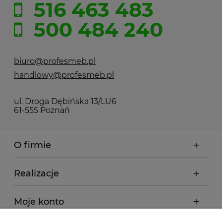
516 463 483
500 484 240
biuro@profesmeb.pl
handlowy@profesmeb.pl
ul. Droga Dębińska 13/LU6
61-555 Poznań
O firmie
Realizacje
Moje konto