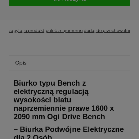
*
- Pole wymagane
zapytaj o produkt
poleć znajomemu
dodaj do przechowalni
Opis
Biurko typu Bench z
elektryczną regulacją
wysokości blatu
naprzemiennie prawe
1600 x
2090 mm Ogi Drive Bench
– Biurka Podwójne Elektryczne
dla 2 Osób