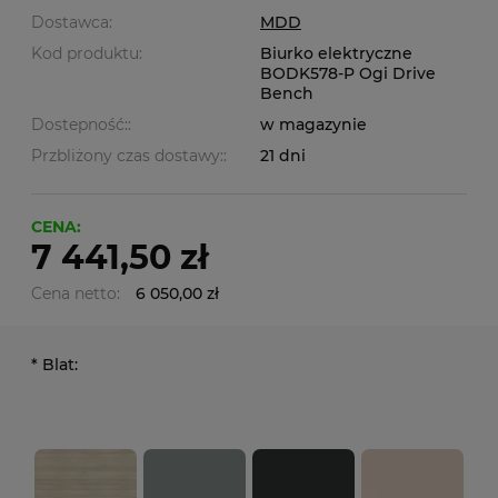
Dostawca:
MDD
Kod produktu:
Biurko elektryczne
BODK578-P Ogi Drive
Bench
Dostepność::
w magazynie
Przbliżony czas dostawy::
21 dni
CENA:
7 441,50 zł
Cena netto:
6 050,00 zł
*
Blat: