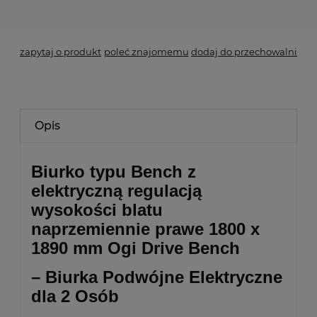
*
- Pole wymagane
zapytaj o produkt
poleć znajomemu
dodaj do przechowalni
Opis
Biurko typu Bench z
elektryczną regulacją
wysokości blatu
naprzemiennie prawe 1800 x
1890 mm Ogi Drive Bench
– Biurka Podwójne Elektryczne
dla 2 Osób