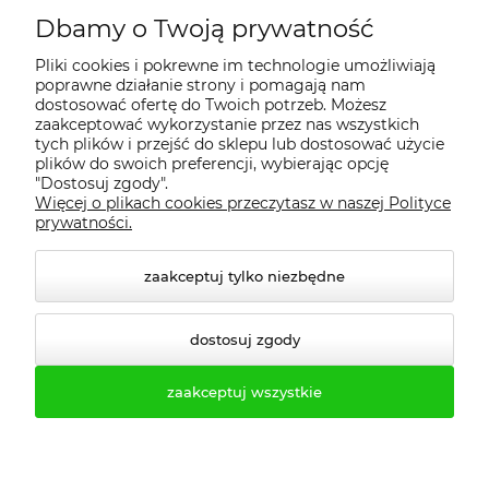
Dbamy o Twoją prywatność
Regulamin
Pliki cookies i pokrewne im technologie umożliwiają
poprawne działanie strony i pomagają nam
Dostawa - realizacja
dostosować ofertę do Twoich potrzeb. Możesz
zaakceptować wykorzystanie przez nas wszystkich
tych plików i przejść do sklepu lub dostosować użycie
Gwarancja i zwroty
plików do swoich preferencji, wybierając opcję
"Dostosuj zgody".
Więcej o plikach cookies przeczytasz w naszej Polityce
Pomoc
prywatności.
zaakceptuj tylko niezbędne
dostosuj zgody
zaakceptuj wszystkie
© 2026 profesmeb.pl. Wszelkie prawa zastrzeżone.
Styl graficzny ShopGadget.pl
Sklep internetowy Shoper.pl