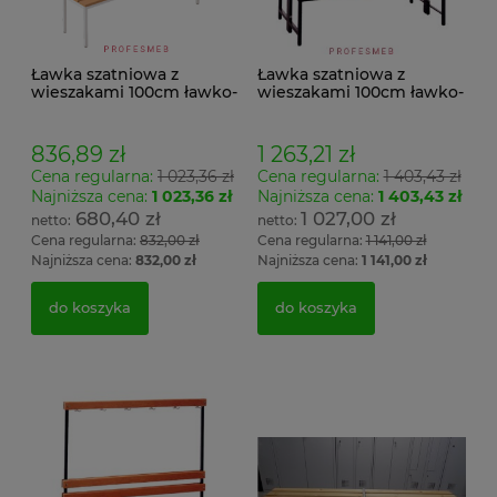
Ławka szatniowa z
Ławka szatniowa z
wieszakami 100cm ławko-
wieszakami 100cm ławko-
wieszak jednostronny
wieszak dwustronny Łsz2
Łsz1
836,89 zł
1 263,21 zł
Cena regularna:
1 023,36 zł
Cena regularna:
1 403,43 zł
Najniższa cena:
1 023,36 zł
Najniższa cena:
1 403,43 zł
680,40 zł
1 027,00 zł
Cena regularna:
832,00 zł
Cena regularna:
1 141,00 zł
Najniższa cena:
832,00 zł
Najniższa cena:
1 141,00 zł
do koszyka
do koszyka