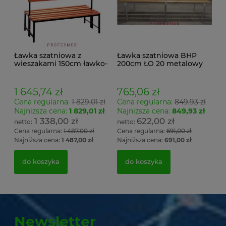
Ławka szatniowa z
Ławka szatniowa BHP
wieszakami 150cm ławko-
200cm ŁO 20 metalowy
wieszak dwustronny
stelaż. siedzisko z drewna
Łsz2a
1 645,74 zł
765,06 zł
Cena regularna:
1 829,01 zł
Cena regularna:
849,93 zł
Najniższa cena:
1 829,01 zł
Najniższa cena:
849,93 zł
1 338,00 zł
622,00 zł
Cena regularna:
1 487,00 zł
Cena regularna:
691,00 zł
Najniższa cena:
1 487,00 zł
Najniższa cena:
691,00 zł
do koszyka
do koszyka
Newsletter