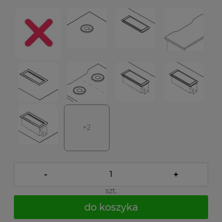
+2
-
+
szt.
do koszyka