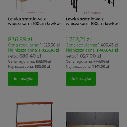
Ławka szatniowa z
Ławka szatniowa z
wieszakami 100cm ławko-
wieszakami 100cm ławko-
wieszak jednostronny
wieszak dwustronny Łsz2
Łsz1
836,89 zł
1 263,21 zł
Cena regularna:
1 023,36 zł
Cena regularna:
1 403,43 zł
Najniższa cena:
1 023,36 zł
Najniższa cena:
1 403,43 zł
680,40 zł
1 027,00 zł
Cena regularna:
832,00 zł
Cena regularna:
1 141,00 zł
Najniższa cena:
832,00 zł
Najniższa cena:
1 141,00 zł
do koszyka
do koszyka