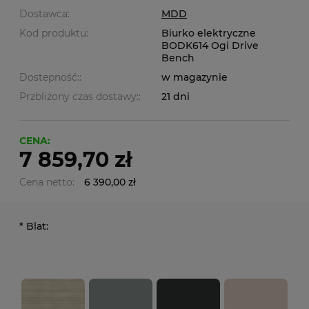
Dostawca:
MDD
Kod produktu:
Biurko elektryczne
BODK614 Ogi Drive
Bench
Dostepność::
w magazynie
Przbliżony czas dostawy::
21 dni
CENA:
7 859,70 zł
Cena netto:
6 390,00 zł
*
Blat: