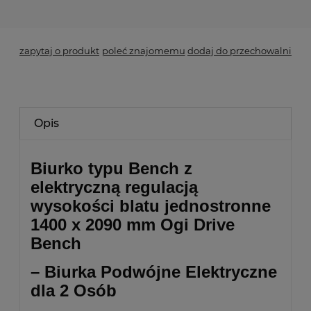
*
- Pole wymagane
zapytaj o produkt
poleć znajomemu
dodaj do przechowalni
Opis
Biurko typu Bench z
elektryczną regulacją
wysokości blatu jednostronne
1400 x 2090 mm Ogi Drive
Bench
– Biurka Podwójne Elektryczne
dla 2 Osób