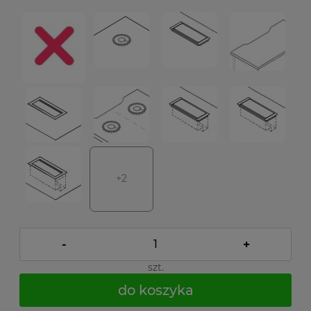
+2
-
+
szt.
do koszyka