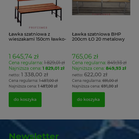
Ławka szatniowa z
Ławka szatniowa BHP
wieszakami 150cm ławko-
200cm ŁO 20 metalowy
wieszak dwustronny
stelaż. siedzisko z drewna
Łsz2a
1 645,74 zł
765,06 zł
Cena regularna:
1 829,01 zł
Cena regularna:
849,93 zł
Najniższa cena:
1 829,01 zł
Najniższa cena:
849,93 zł
1 338,00 zł
622,00 zł
Cena regularna:
1 487,00 zł
Cena regularna:
691,00 zł
Najniższa cena:
1 487,00 zł
Najniższa cena:
691,00 zł
do koszyka
do koszyka
Newsletter