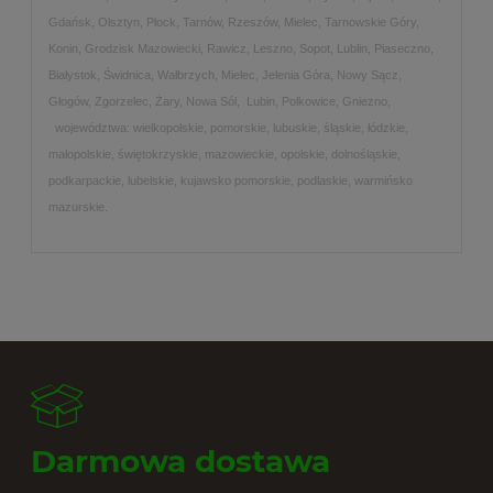
Gdańsk, Olsztyn, Płock, Tarnów, Rzeszów, Mielec, Tarnowskie Góry,
Konin, Grodzisk Mazowiecki, Rawicz, Leszno, Sopot, Lublin, Piaseczno,
Białystok, Świdnica, Wałbrzych, Mielec, Jelenia Góra, Nowy Sącz,
Głogów, Zgorzelec, Żary, Nowa Sól, Lubin, Polkowice, Gniezno,
województwa: wielkopolskie, pomorskie, lubuskie, śląskie, łódzkie,
małopolskie, świętokrzyskie, mazowieckie, opolskie, dolnośląskie,
podkarpackie, lubelskie, kujawsko pomorskie, podlaskie, warmińsko
mazurskie.
Darmowa dostawa