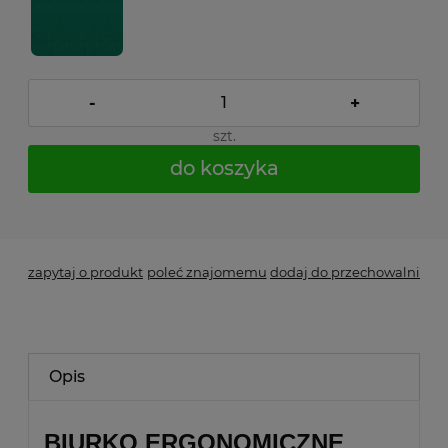
-
+
szt.
do koszyka
*
- Pole wymagane
zapytaj o produkt
poleć znajomemu
dodaj do przechowalni
Opis
BIURKO ERGONOMICZNE