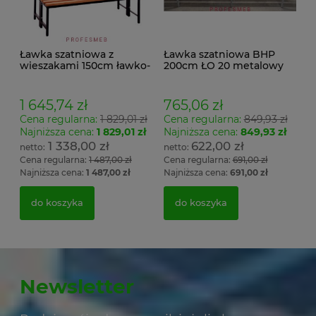
Ławka szatniowa z
Ławka szatniowa BHP
wieszakami 150cm ławko-
200cm ŁO 20 metalowy
wieszak dwustronny
stelaż. siedzisko z drewna
Łsz2a
1 645,74 zł
765,06 zł
Cena regularna:
1 829,01 zł
Cena regularna:
849,93 zł
Najniższa cena:
1 829,01 zł
Najniższa cena:
849,93 zł
1 338,00 zł
622,00 zł
Cena regularna:
1 487,00 zł
Cena regularna:
691,00 zł
Najniższa cena:
1 487,00 zł
Najniższa cena:
691,00 zł
do koszyka
do koszyka
Newsletter