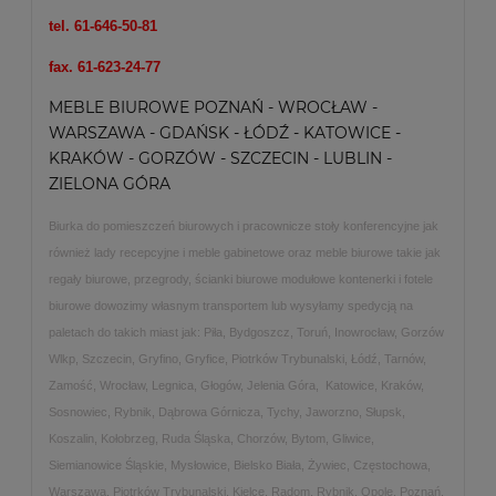
tel. 61-646-50-81
fax. 61-623-24-77
MEBLE BIUROWE POZNAŃ - WROCŁAW -
WARSZAWA - GDAŃSK - ŁÓDŹ - KATOWICE -
KRAKÓW - GORZÓW - SZCZECIN - LUBLIN -
ZIELONA GÓRA
Biurka do pomieszczeń biurowych i pracownicze stoły konferencyjne jak
również lady recepcyjne i meble gabinetowe oraz meble biurowe takie jak
regały biurowe, przegrody, ścianki biurowe modułowe kontenerki i fotele
biurowe dowozimy własnym transportem lub wysyłamy spedycją na
paletach do takich miast jak: Piła, Bydgoszcz, Toruń, Inowrocław, Gorzów
Wlkp, Szczecin, Gryfino, Gryfice, Piotrków Trybunalski, Łódź, Tarnów,
Zamość, Wrocław, Legnica, Głogów, Jelenia Góra, Katowice, Kraków,
Sosnowiec, Rybnik, Dąbrowa Górnicza, Tychy, Jaworzno, Słupsk,
Koszalin, Kołobrzeg, Ruda Śląska, Chorzów, Bytom, Gliwice,
Siemianowice Śląskie, Mysłowice, Bielsko Biała, Żywiec, Częstochowa,
Warszawa, Piotrków Trybunalski, Kielce, Radom, Rybnik, Opole, Poznań,