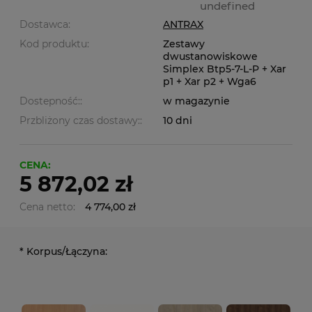
undefined
Dostawca:
ANTRAX
Kod produktu:
Zestawy
dwustanowiskowe
Simplex Btp5-7-L-P + Xar
p1 + Xar p2 + Wga6
Dostepność::
w magazynie
Przbliżony czas dostawy::
10 dni
CENA:
5 872,02 zł
Cena netto:
4 774,00 zł
*
Korpus/Łączyna: