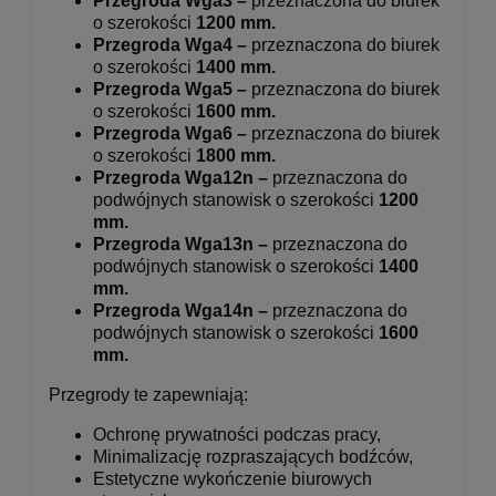
Przegroda Wga3 –
przeznaczona do biurek
o szerokości
120
0 mm
.
Przegroda Wga4 –
przeznaczona do biurek
o szerokości
1400 mm.
Przegroda Wga5 –
przeznaczona do biurek
o szerokości
1600 mm.
Przegroda Wga6 –
przeznaczona do biurek
o szerokości
1800 mm.
Przegroda Wga12n
–
przeznaczona do
podwójnych stanowisk o szerokości
1200
mm.
Przegroda Wga13n –
przeznaczona do
podwójnych stanowisk o szerokości
1400
mm.
Przegroda Wga14n –
przeznaczona do
podwójnych stanowisk o szerokości
1600
mm.
Przegrody te zapewniają:
Ochronę prywatności podczas pracy,
Minimalizację rozpraszających bodźców,
Estetyczne wykończenie biurowych