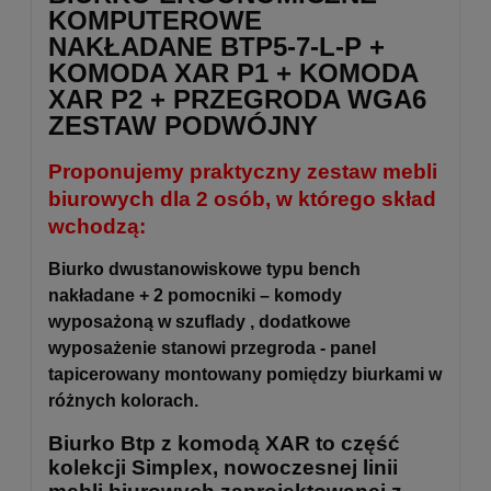
KOMPUTEROWE
NAKŁADANE BTP5-7-L-P +
KOMODA XAR P1 + KOMODA
XAR P2 + PRZEGRODA WGA6
ZESTAW PODWÓJNY
Proponujemy praktyczny zestaw mebli
biurowych dla 2 osób, w którego skład
wchodzą:
Biurko dwustanowiskowe typu bench
nakładane + 2 pomocniki – komody
wyposażoną w szuflady , dodatkowe
wyposażenie stanowi przegroda - panel
tapicerowany montowany pomiędzy biurkami w
różnych kolorach.
Biurko
Btp
z komodą
XAR
to część
kolekcji
Simplex
, nowoczesnej linii