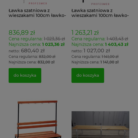
Ławka szatniowa z
Ławka szatniowa z
wieszakami 100cm ławko-
wieszakami 100cm ławko-
wieszak jednostronny
wieszak dwustronny Łsz2
Łsz1
836,89 zł
1 263,21 zł
Cena regularna:
1 023,36 zł
Cena regularna:
1 403,43 zł
Najniższa cena:
1 023,36 zł
Najniższa cena:
1 403,43 zł
680,40 zł
1 027,00 zł
Cena regularna:
832,00 zł
Cena regularna:
1 141,00 zł
Najniższa cena:
832,00 zł
Najniższa cena:
1 141,00 zł
do koszyka
do koszyka