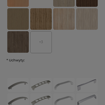
+3
*
Uchwyty: