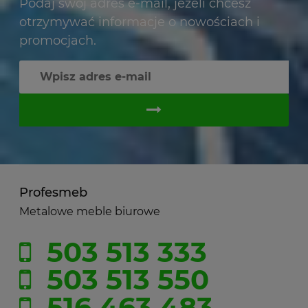
Podaj swój adres e-mail, jeżeli chcesz
otrzymywać informacje o nowościach i
promocjach.
Profesmeb
Metalowe meble biurowe
503 513 333
503 513 550
516 463 483