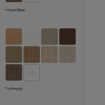
*
Front/Blat:
+3
*
Uchwyty: