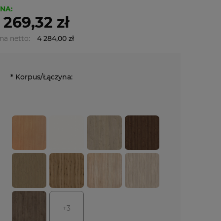
NA:
 269,32 zł
na netto:
4 284,00 zł
*
Korpus/Łączyna:
+3