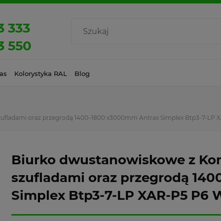
3 333
3 550
as
Kolorystyka RAL
Blog
zufladami oraz przegrodą 1400–1800 x3000mm Antrax Simplex Btp3-7-LP 
Biurko dwustanowiskowe z Kom
szufladami oraz przegrodą 14
Simplex Btp3-7-LP XAR-P5 P6 