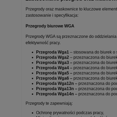
Przegrody oraz maskownice to kluczowe elementy w
zastosowanie i specyfikacja:
Przegrody biurowe WGA
Przegrody WGA są przeznaczone do oddzielania bi
efektywność pracy.
Przegroda Wga1
– stosowana do biurek o
Przegroda Wga2
– przeznaczona do biure
Przegroda Wga3 –
przeznaczona do biurek
Przegroda Wga4 –
przeznaczona do biurek
Przegroda Wga5 –
przeznaczona do biurek
Przegroda Wga6 –
przeznaczona do biurek
Przegroda Wga12n
–
przeznaczona do po
Przegroda Wga13n –
przeznaczona do po
Przegroda Wga14n –
przeznaczona do po
Przegrody te zapewniają:
Ochronę prywatności podczas pracy,