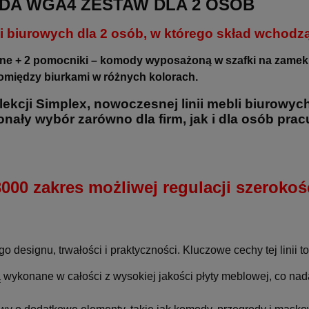
DA WGA4 ZESTAW DLA 2 OSÓB
 biurowych dla 2 osób, w którego skład wchodz
e + 2 pomocniki – komody wyposażoną w szafki na zamek,
omiędzy biurkami w różnych kolorach.
lekcji
Simplex
, nowoczesnej linii mebli biurowyc
onały wybór zarówno dla firm, jak i dla osób prac
000 zakres możliwej regulacji szeroko
designu, trwałości i praktyczności. Kluczowe cechy tej linii to
 wykonane w całości z wysokiej jakości płyty meblowej, co nad