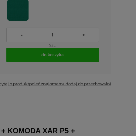
-
+
szt.
do koszyka
*
- Pole wymagane
pytaj o produkt
poleć znajomemu
dodaj do przechowalni
+ KOMODA XAR P5 +