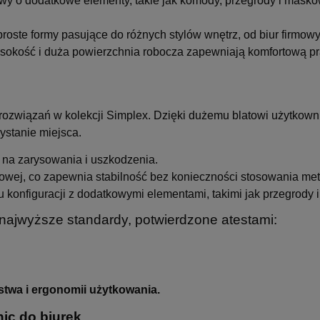
y o dodatkowe elementy, takie jak komody, przegrody i maskow
proste formy pasujące do różnych stylów wnętrz, od biur firmow
okość i duża powierzchnia robocza zapewniają komfortową pra
 rozwiązań w kolekcji Simplex. Dzięki dużemu blatowi użytkown
ystanie miejsca.
 na zarysowania i uszkodzenia.
owej, co zapewnia stabilność bez konieczności stosowania met
konfiguracji z dodatkowymi elementami, takimi jak przegrody 
 najwyższe standardy, potwierdzone atestami:
stwa i ergonomii użytkowania.
ic do biurek