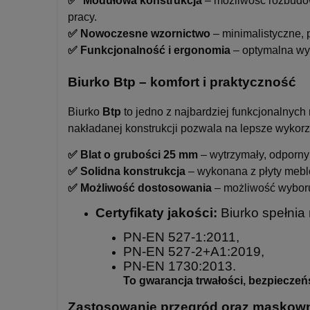
✅ Modułowa konstrukcja
– możliwość rozbudow
pracy.
✅ Nowoczesne wzornictwo
– minimalistyczne, 
✅ Funkcjonalność i ergonomia
– optymalna wys
Biurko Btp – komfort i praktyczność
Biurko
Btp
to jedno z najbardziej funkcjonalnych
nakładanej konstrukcji pozwala na lepsze wykorz
✅ Blat o grubości 25 mm
– wytrzymały, odporny
✅ Solidna konstrukcja
– wykonana z płyty mebl
✅ Możliwość dostosowania
– możliwość wyboru 
Certyfikaty jakości:
Biurko spełnia
PN-EN 527-1:2011,
PN-EN 527-2+A1:2019,
PN-EN 1730:2013.
To gwarancja trwałości, bezpieczeń
Zastosowanie przegród oraz maskown