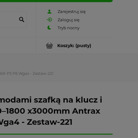
Zarejestruj się
Zaloguj się
Koszyk:
(pusty)
XAR-P5 P6 Wga4 - Zestaw-221
odami szafką na klucz i
00–1800 x3000mm Antrax
Wga4 - Zestaw-221