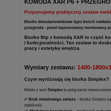
KOMODA XAR P6 + PRZEGRO
Proponujemy praktyczny zestaw mebli
Biurko dwustanowiskowe typu bench nakładan
przegroda - panel tapicerowany montowany p
Biurko
Btp
z komodą
XAR
to część ko
i funkcjonalności. Ten zestaw to dosk
pracy i estetykę wnętrza.
Wymiary zestawu:
1400-1800x3
Czym wyróżniają się biurka Simplex?
Meble z serii
Simplex
to połączenie nowoczesnego 
✅ Brak metalowego stelaża
– biurka Simplex są
stabilność.