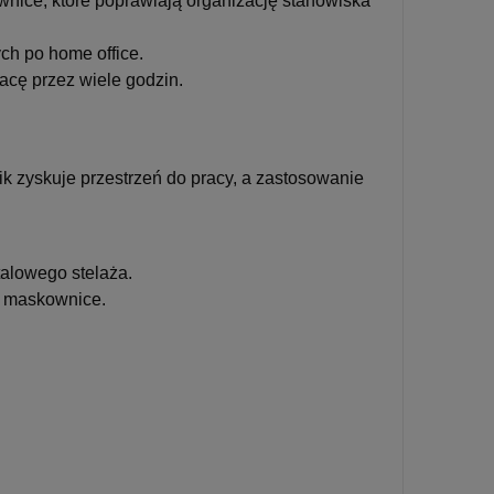
nice, które poprawiają organizację stanowiska
ych po home office.
cę przez wiele godzin.
ik zyskuje przestrzeń do pracy, a zastosowanie
alowego stelaża.
i maskownice.