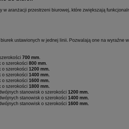
 aranżacji przestrzeni biurowej, które zwiększają funkcjonalno
urek ustawionych w jednej linii. Pozwalają one na wyraźne wyd
 szerokości
700 mm
.
k o szerokości
800 mm
.
 o szerokości
120
0 mm
.
 o szerokości
1400 mm.
 o szerokości
1600 mm.
 o szerokości
1800 mm.
dwójnych stanowisk o szerokości
1200 mm.
dwójnych stanowisk o szerokości
1400 mm.
dwójnych stanowisk o szerokości
1600 mm.