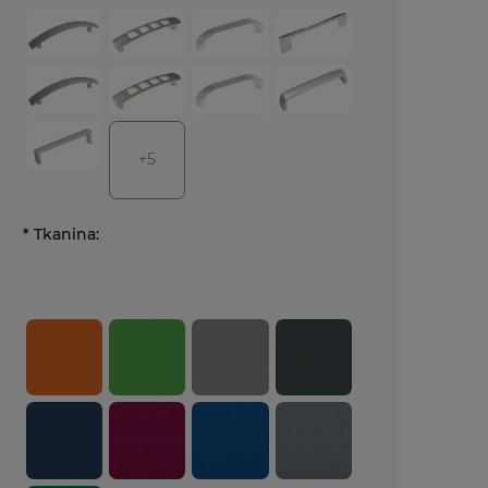
+5
*
Tkanina: