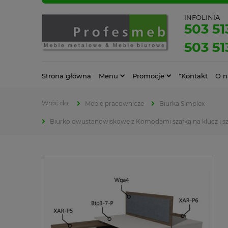
INFOLINIA
503 51
503 51
Strona główna
Menu
Promocje
*Kontakt
O n
Meble pracownicze
Biurka Simplex
Biurko dwustanowiskowe z Komodami szafką na klucz i s