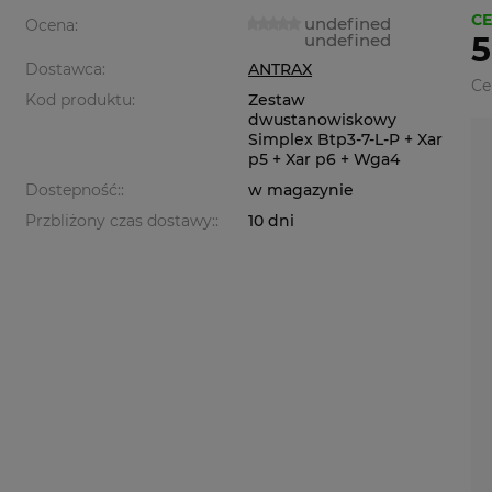
CE
undefined
Ocena:
undefined
5
Dostawca:
ANTRAX
Ce
Kod produktu:
Zestaw
dwustanowiskowy
Simplex Btp3-7-L-P + Xar
p5 + Xar p6 + Wga4
Dostepność::
w magazynie
Przbliżony czas dostawy::
10 dni