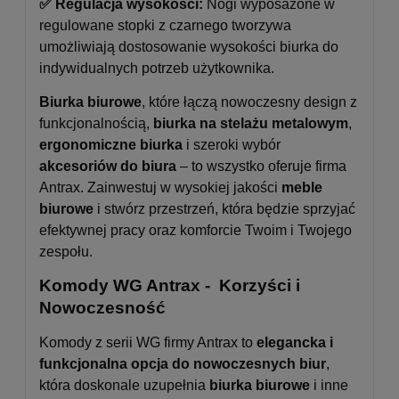
✅ Regulacja wysokości:
Nogi wyposażone w
regulowane stopki z czarnego tworzywa
umożliwiają dostosowanie wysokości biurka do
indywidualnych potrzeb użytkownika.
Biurka biurowe
, które łączą nowoczesny design z
funkcjonalnością,
biurka na stelażu metalowym
,
ergonomiczne biurka
i szeroki wybór
akcesoriów do biura
– to wszystko oferuje firma
Antrax. Zainwestuj w wysokiej jakości
meble
biurowe
i stwórz przestrzeń, która będzie sprzyjać
efektywnej pracy oraz komforcie Twoim i Twojego
zespołu.
Komody WG Antrax - Korzyści i
Nowoczesność
Komody z serii WG firmy Antrax to
elegancka i
funkcjonalna opcja do nowoczesnych biur
,
która doskonale uzupełnia
biurka biurowe
i inne