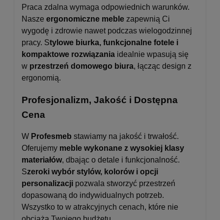
Praca zdalna wymaga odpowiednich warunków.
Nasze
ergonomiczne meble
zapewnią Ci
wygodę i zdrowie nawet podczas wielogodzinnej
pracy. S
tylowe biurka, funkcjonalne fotele i
kompaktowe rozwiązania
idealnie wpasują się
w
przestrzeń domowego biura
, łącząc design z
ergonomią.
Profesjonalizm, Jakość i Dostępna
Cena
W
Profesmeb
stawiamy na jakość i trwałość.
Oferujemy
meble wykonane z wysokiej klasy
materiałów
, dbając o detale i funkcjonalność.
S
zeroki wybór stylów, kolorów i opcji
personalizacji
pozwala stworzyć przestrzeń
dopasowaną do indywidualnych potrzeb.
Wszystko to w atrakcyjnych cenach, które nie
obciążą Twojego budżetu.