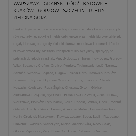
WARSZAWA - GDAŃSK - ŁÓDŹ - KATOWICE -
KRAKÓW - GORZÓW - SZCZECIN - LUBLIN -
ZIELONA GÓRA
Biurka do pomieszczeń biurowych i pracownicze stoły konferencyjne jak
również lady recepcyjne i meble gabinetowe oraz meble biurowe takie jak
regały biurowe, przegrody, ścianki biurowe modułowe kontenerki i fotele
biurowe dowozimy własnym transportem lub wysyłamy spedycją na
paletach do takich miast jak: Piła, Bydgoszcz, Toruń, Inowrocław, Gorzów
Wlkp, Szczecin, Gryfino, Gryfice, Piotrków Trybunalski, Łódź, Tarnów,
Zamość, Wrocław, Legnica, Głogów, Jelenia Góra, Katowice, Kraków,
Sosnowiec, Rybnik, Dąbrowa Górnicza, Tychy, Jaworzno, Słupsk,
Koszalin, Kołobrzeg, Ruda Śląska, Chorzów, Bytom, Gliwice,
Siemianowice Śląskie, Mysłowice, Bielsko Biała, Żywiec, Częstochowa,
Warszawa, Piotrków Trybunalski, Kielce, Radom, Rybnik, Opole, Poznań,
Gdańsk, Olsztyn, Płock, Tarnów, Rzeszów, Mielec, Tarnowskie Góry,
Konin, Grodzisk Mazowiecki, Rawicz, Leszno, Sopot, Lublin, Piaseczno,
Białystok, Świdnica, Wałbrzych, Mielec, Jelenia Góra, Nowy Sącz,
Głogów, Zgorzelec, Żary, Nowa Sól, Lubin, Polkowice, Gniezno,