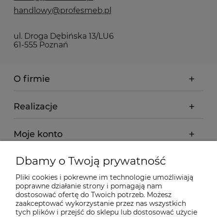
handlowy@profesmeb.pl
ul. Droga Dębińska 13/LU6
61-555 Poznań
O firmie
Realizacje
Moje konto
Dbamy o Twoją prywatność
Regulamin
Pliki cookies i pokrewne im technologie umożliwiają
poprawne działanie strony i pomagają nam
Dostawa - realizacja
dostosować ofertę do Twoich potrzeb. Możesz
zaakceptować wykorzystanie przez nas wszystkich
tych plików i przejść do sklepu lub dostosować użycie