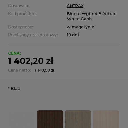
Dostawca:
ANTRAX
Kod produktu:
Biurko Wgbn4-8 Antrax
White Gaph
Dostepność::
w magazynie
Przbliżony czas dostawy::
10 dni
CENA:
1 402,20 zł
Cena netto:
1 140,00 zł
*
Blat: