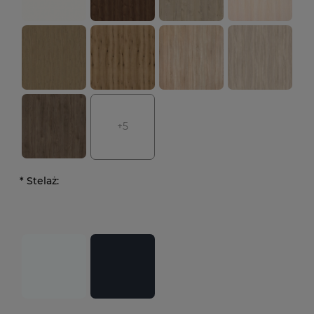
+5
*
Stelaż: