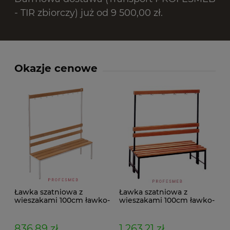
- TIR zbiorczy) już od 9 500,00 zł.
Okazje cenowe
Ławka szatniowa z
Ławka szatniowa z
wieszakami 100cm ławko-
wieszakami 100cm ławko-
wieszak jednostronny
wieszak dwustronny Łsz2
Łsz1
836,89 zł
1 263,21 zł