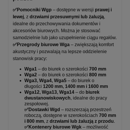
✅Pomocniki Wgp
– dostępne w wersji
prawej i
lewej
, z
drzwiami przesuwnymi lub żaluzją
,
idealne do przechowywania dokumentów i
akcesoriów biurowych. Można je stosować
samodzielnie lub jako uzupełnienie ciągu regałów.
✅Przegrody biurowe Wga
– zwiększają komfort
akustyczny i pozwalają na lepsze oddzielenie
stanowisk pracy:
Wga1
– do biurek o szerokości
700 mm
Wga2
– do biurek o szerokości
800 mm
Wga3, Wga4, Wga5
– do biurek o
długości
1200 mm, 1400 mm i 1600 mm
Wga12, Wga13, Wga14
– do
biurek
dwustanowiskowych
, idealne do pracy
zespołowej.
✅Dostawki Wgd
– rozszerzają przestrzeń
roboczą, dostępne w szerokościach
700 mm
i 800 mm
, z
drzwiami lub żaluzją z przodu
.
✅Kontenery biurowe Wgk
– możliwość