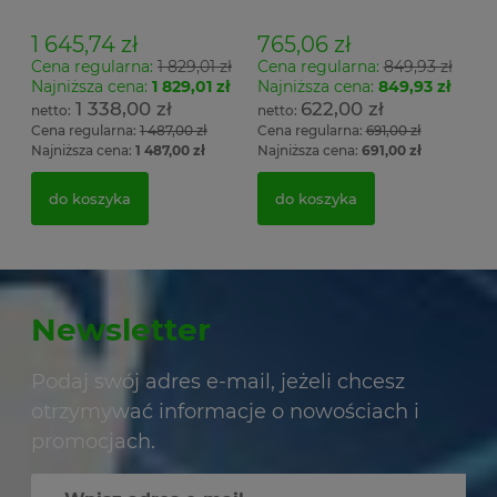
wieszak dwustronny
stelaż. siedzisko z drewna
Łsz2a
1 645,74 zł
765,06 zł
Cena regularna:
1 829,01 zł
Cena regularna:
849,93 zł
Najniższa cena:
1 829,01 zł
Najniższa cena:
849,93 zł
1 338,00 zł
622,00 zł
Cena regularna:
1 487,00 zł
Cena regularna:
691,00 zł
Najniższa cena:
1 487,00 zł
Najniższa cena:
691,00 zł
do koszyka
do koszyka
Newsletter
Podaj swój adres e-mail, jeżeli chcesz
otrzymywać informacje o nowościach i
promocjach.