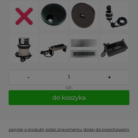
-
+
szt.
do koszyka
*
- Pole wymagane
zapytaj o produkt
poleć znajomemu
dodaj do przechowalni