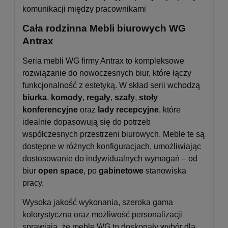
komunikacji między pracownikami
Cała rodzinna Mebli biurowych WG
Antrax
Seria mebli WG firmy Antrax to kompleksowe
rozwiązanie do nowoczesnych biur, które łączy
funkcjonalność z estetyką. W skład serii wchodzą
biurka
,
komody
,
regały
,
szafy
,
stoły
konferencyjne
oraz
lady recepcyjne
, które
idealnie dopasowują się do potrzeb
współczesnych przestrzeni biurowych. Meble te są
dostępne w różnych konfiguracjach, umożliwiając
dostosowanie do indywidualnych wymagań – od
biur
open space
, po
gabinetowe
stanowiska
pracy.
Wysoka jakość wykonania, szeroka gama
kolorystyczna oraz możliwość personalizacji
sprawiają, że meble WG to doskonały wybór dla