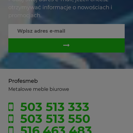
otrzymywać informacje o nowościach i
promocjach.
Profesmeb
Metalowe meble biurowe
503 513 333
503 513 550
516 463 483