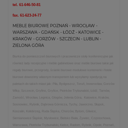
tel. 61-646-50-81
fax. 61-623-24-77
MEBLE BIUROWE POZNAŃ - WROCŁAW -
WARSZAWA - GDAŃSK - ŁÓDŹ - KATOWICE -
KRAKÓW - GORZÓW - SZCZECIN - LUBLIN -
ZIELONA GÓRA
Biurka do pomieszczeń biurowych i pracownicze stoły konferencyjne jak
również lady recepcyjne i meble gabinetowe oraz meble biurowe takie jak
regały biurowe, przegrody, ścianki biurowe modułowe kontenerki i fotele
biurowe dowozimy własnym transportem lub wysyłamy spedycją na
paletach do takich miast jak: Piła, Bydgoszcz, Toruń, Inowrocław, Gorzów
Wlkp, Szczecin, Gryfino, Gryfice, Piotrków Trybunalski, Łódź, Tarnów,
Zamość, Wrocław, Legnica, Głogów, Jelenia Góra, Katowice, Kraków,
Sosnowiec, Rybnik, Dąbrowa Górnicza, Tychy, Jaworzno, Słupsk,
Koszalin, Kołobrzeg, Ruda Śląska, Chorzów, Bytom, Gliwice,
Siemianowice Śląskie, Mysłowice, Bielsko Biała, Żywiec, Częstochowa,
Warszawa, Piotrków Trybunalski, Kielce, Radom, Rybnik, Opole, Poznań,