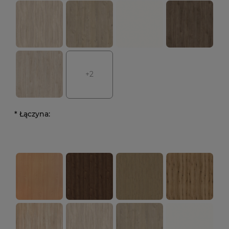
+2
*
Łączyna: