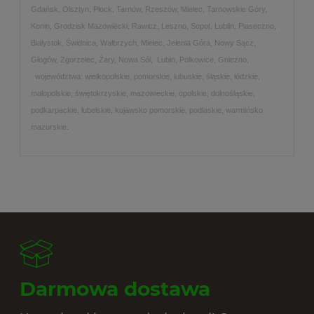
Gdańsk, Olsztyn, Płock, Tarnów, Rzeszów, Mielec, Tarnowskie Góry,
Konin, Grodzisk Mazowiecki, Rawicz, Leszno, Sopot, Lublin, Piaseczno,
Białystok, Świdnica, Wałbrzych, Mielec, Jelenia Góra, Nowy Sącz,
Głogów, Zgorzelec, Żary, Nowa Sól, Lubin, Polkowice, Gniezno,
województwa: wielkopolskie, pomorskie, lubuskie, śląskie, łódzkie,
małopolskie, świętokrzyskie, mazowieckie, opolskie, dolnośląskie,
podkarpackie, lubelskie, kujawsko pomorskie, podlaskie, warmińsko
mazurskie.
Darmowa dostawa