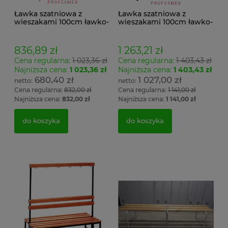
Ławka szatniowa z
Ławka szatniowa z
wieszakami 100cm ławko-
wieszakami 100cm ławko-
wieszak jednostronny
wieszak dwustronny Łsz2
Łsz1
836,89 zł
1 263,21 zł
Cena regularna:
1 023,36 zł
Cena regularna:
1 403,43 zł
Najniższa cena:
1 023,36 zł
Najniższa cena:
1 403,43 zł
680,40 zł
1 027,00 zł
Cena regularna:
832,00 zł
Cena regularna:
1 141,00 zł
Najniższa cena:
832,00 zł
Najniższa cena:
1 141,00 zł
do koszyka
do koszyka