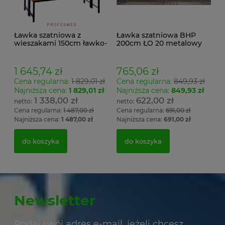
Ławka szatniowa z
Ławka szatniowa BHP
wieszakami 150cm ławko-
200cm ŁO 20 metalowy
wieszak dwustronny
stelaż. siedzisko z drewna
Łsz2a
1 645,74 zł
765,06 zł
Cena regularna:
1 829,01 zł
Cena regularna:
849,93 zł
Najniższa cena:
1 829,01 zł
Najniższa cena:
849,93 zł
1 338,00 zł
622,00 zł
Cena regularna:
1 487,00 zł
Cena regularna:
691,00 zł
Najniższa cena:
1 487,00 zł
Najniższa cena:
691,00 zł
do koszyka
do koszyka
Newsletter
Podaj swój adres e-mail, jeżeli chcesz