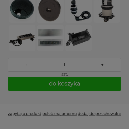
-
+
szt.
do koszyka
*
- Pole wymagane
zapytaj o produkt
poleć znajomemu
dodaj do przechowalni