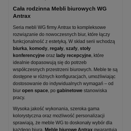
Cała rodzinna Mebli biurowych WG
Antrax
Seria mebli WG firmy Antrax to kompleksowe
rozwiązanie do nowoczesnych biur, które łączy
funkcjonalność z estetyką. W skład serii wchodzą
biurka
,
komody
,
regały
,
szafy
,
stoły
konferencyjne
oraz
lady recepcyjne
, które
idealnie dopasowują się do potrzeb
współczesnych przestrzeni biurowych. Meble te są
dostępne w różnych konfiguracjach, umożliwiając
dostosowanie do indywidualnych wymagań – od
biur
open space
, po
gabinetowe
stanowiska
pracy.
Wysoka jakość wykonania, szeroka gama
kolorystyczna oraz możliwość personalizacji
sprawiają, że meble WG to doskonały wybór dla
każdego biura.
Meble biurowe Antrax
gwarantują