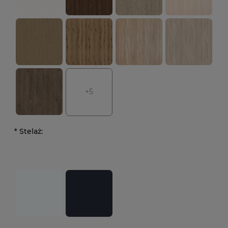
+5
*
Stelaż: