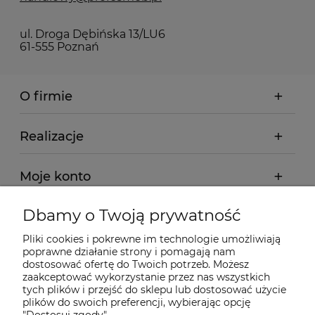
ul. Droga Dębińska 13/LU6
61-555 Poznań
O firmie
Realizacje
Moje konto
Dbamy o Twoją prywatność
Regulamin
Pliki cookies i pokrewne im technologie umożliwiają
poprawne działanie strony i pomagają nam
Dostawa - realizacja
dostosować ofertę do Twoich potrzeb. Możesz
zaakceptować wykorzystanie przez nas wszystkich
tych plików i przejść do sklepu lub dostosować użycie
Gwarancja i zwroty
plików do swoich preferencji, wybierając opcję