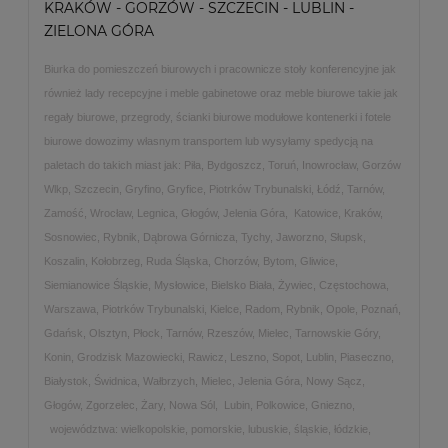
KRAKÓW - GORZÓW - SZCZECIN - LUBLIN -
ZIELONA GÓRA
Biurka do pomieszczeń biurowych i pracownicze stoły konferencyjne jak
również lady recepcyjne i meble gabinetowe oraz meble biurowe takie jak
regały biurowe, przegrody, ścianki biurowe modułowe kontenerki i fotele
biurowe dowozimy własnym transportem lub wysyłamy spedycją na
paletach do takich miast jak: Piła, Bydgoszcz, Toruń, Inowrocław, Gorzów
Wlkp, Szczecin, Gryfino, Gryfice, Piotrków Trybunalski, Łódź, Tarnów,
Zamość, Wrocław, Legnica, Głogów, Jelenia Góra, Katowice, Kraków,
Sosnowiec, Rybnik, Dąbrowa Górnicza, Tychy, Jaworzno, Słupsk,
Koszalin, Kołobrzeg, Ruda Śląska, Chorzów, Bytom, Gliwice,
Siemianowice Śląskie, Mysłowice, Bielsko Biała, Żywiec, Częstochowa,
Warszawa, Piotrków Trybunalski, Kielce, Radom, Rybnik, Opole, Poznań,
Gdańsk, Olsztyn, Płock, Tarnów, Rzeszów, Mielec, Tarnowskie Góry,
Konin, Grodzisk Mazowiecki, Rawicz, Leszno, Sopot, Lublin, Piaseczno,
Białystok, Świdnica, Wałbrzych, Mielec, Jelenia Góra, Nowy Sącz,
Głogów, Zgorzelec, Żary, Nowa Sól, Lubin, Polkowice, Gniezno,
województwa: wielkopolskie, pomorskie, lubuskie, śląskie, łódzkie,