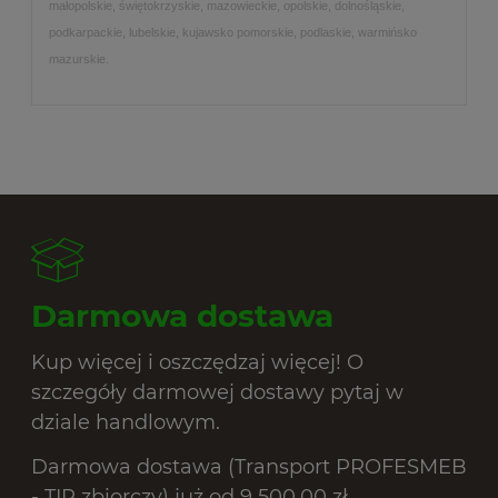
małopolskie, świętokrzyskie, mazowieckie, opolskie, dolnośląskie,
podkarpackie, lubelskie, kujawsko pomorskie, podlaskie, warmińsko
mazurskie.
Darmowa dostawa
Kup więcej i oszczędzaj więcej! O
szczegóły darmowej dostawy pytaj w
dziale handlowym.
Darmowa dostawa (Transport PROFESMEB
- TIR zbiorczy) już od 9 500,00 zł.