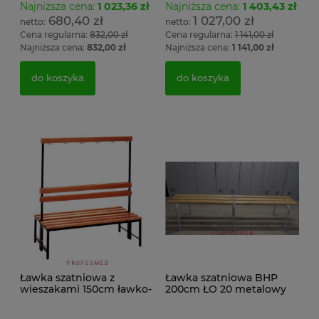
Najniższa cena:
1 023,36 zł
Najniższa cena:
1 403,43 zł
680,40 zł
1 027,00 zł
Cena regularna:
832,00 zł
Cena regularna:
1 141,00 zł
Najniższa cena:
832,00 zł
Najniższa cena:
1 141,00 zł
do koszyka
do koszyka
Ławka szatniowa z
Ławka szatniowa BHP
wieszakami 150cm ławko-
200cm ŁO 20 metalowy
wieszak dwustronny
stelaż. siedzisko z drewna
Łsz2a