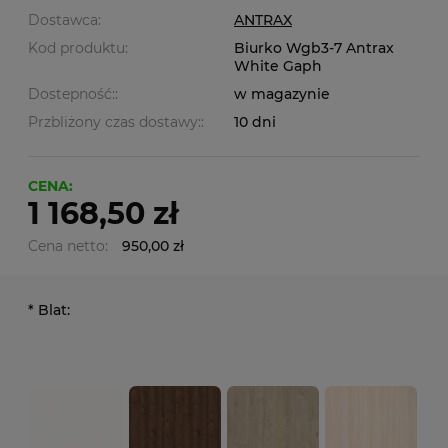
Dostawca:
ANTRAX
Kod produktu:
Biurko Wgb3-7 Antrax
White Gaph
Dostepność::
w magazynie
Przbliżony czas dostawy::
10 dni
CENA:
1 168,50 zł
Cena netto:
950,00 zł
*
Blat: