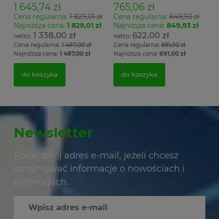
1 645,74 zł
765,06 zł
Cena regularna:
1 829,01 zł
Cena regularna:
849,93 zł
Najniższa cena:
1 829,01 zł
Najniższa cena:
849,93 zł
1 338,00 zł
622,00 zł
Cena regularna:
1 487,00 zł
Cena regularna:
691,00 zł
Najniższa cena:
1 487,00 zł
Najniższa cena:
691,00 zł
do koszyka
do koszyka
Newsletter
Podaj swój adres e-mail, jeżeli chcesz
otrzymywać informacje o nowościach i
promocjach.