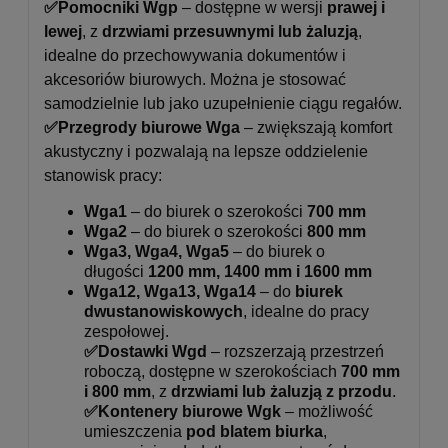
✅Pomocniki Wgp
– dostępne w wersji
prawej i
lewej
, z
drzwiami przesuwnymi lub żaluzją
,
idealne do przechowywania dokumentów i
akcesoriów biurowych. Można je stosować
samodzielnie lub jako uzupełnienie ciągu regałów.
✅Przegrody biurowe Wga
– zwiększają komfort
akustyczny i pozwalają na lepsze oddzielenie
stanowisk pracy:
Wga1
– do biurek o szerokości
700 mm
Wga2
– do biurek o szerokości
800 mm
Wga3, Wga4, Wga5
– do biurek o
długości
1200 mm, 1400 mm i 1600 mm
Wga12, Wga13, Wga14
– do
biurek
dwustanowiskowych
, idealne do pracy
zespołowej.
✅Dostawki Wgd
– rozszerzają przestrzeń
roboczą, dostępne w szerokościach
700 mm
i 800 mm
, z
drzwiami lub żaluzją z przodu
.
✅Kontenery biurowe Wgk
– możliwość
umieszczenia
pod blatem biurka
,