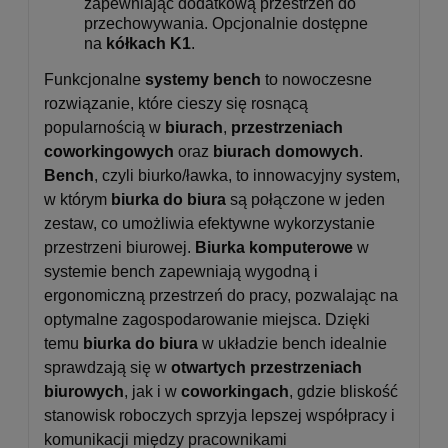
zapewniając dodatkową przestrzeń do
przechowywania. Opcjonalnie dostępne
na
kółkach K1
.
Funkcjonalne
systemy bench
to nowoczesne
rozwiązanie, które cieszy się rosnącą
popularnością w
biurach
,
przestrzeniach
coworkingowych
oraz
biurach domowych
.
Bench
, czyli biurko/ławka, to innowacyjny system,
w którym
biurka do biura
są połączone w jeden
zestaw, co umożliwia efektywne wykorzystanie
przestrzeni biurowej.
Biurka komputerowe
w
systemie bench zapewniają wygodną i
ergonomiczną przestrzeń do pracy, pozwalając na
optymalne zagospodarowanie miejsca. Dzięki
temu
biurka do biura
w układzie bench idealnie
sprawdzają się w
otwartych przestrzeniach
biurowych
, jak i w
coworkingach
, gdzie bliskość
stanowisk roboczych sprzyja lepszej współpracy i
komunikacji między pracownikami