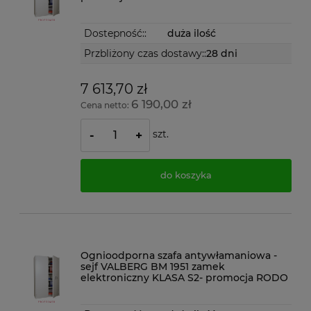
Dostepność::
duża ilość
Przbliżony czas dostawy::
28 dni
7 613,70 zł
6 190,00 zł
Cena netto:
szt.
-
+
do koszyka
Ognioodporna szafa antywłamaniowa -
sejf VALBERG BM 1951 zamek
elektroniczny KLASA S2- promocja RODO