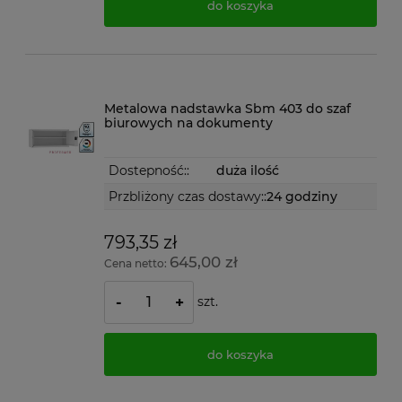
do koszyka
Metalowa nadstawka Sbm 403 do szaf
biurowych na dokumenty
Dostepność::
duża ilość
Przbliżony czas dostawy::
24 godziny
793,35 zł
645,00 zł
Cena netto:
szt.
-
+
do koszyka