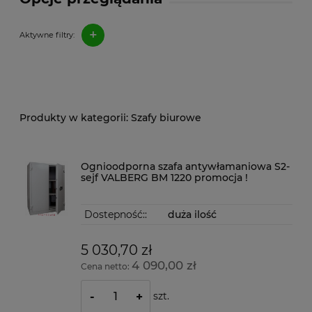
+
Aktywne filtry:
Szafy biurowe
Ognioodporna szafa antywłamaniowa S2-
sejf VALBERG BM 1220 promocja !
Dostepność::
duża ilość
5 030,70 zł
4 090,00 zł
Cena netto:
szt.
-
+