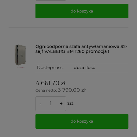
do koszyka
Ognioodporna szafa antywłamaniowa S2-
sejf VALBERG BM 1260 promocja !
Dostepność::
duża ilość
4 661,70 zł
3 790,00 zł
Cena netto:
szt.
-
+
do koszyka