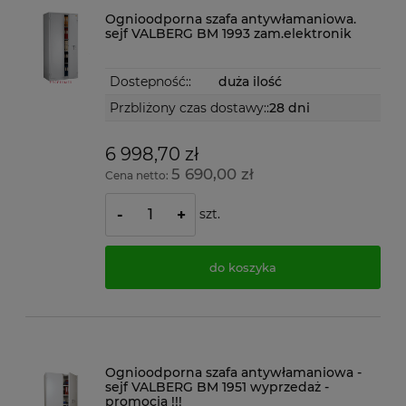
Ognioodporna szafa antywłamaniowa.
sejf VALBERG BM 1993 zam.elektronik
Dostepność::
duża ilość
Przbliżony czas dostawy::
28 dni
6 998,70 zł
5 690,00 zł
Cena netto:
szt.
-
+
do koszyka
Ognioodporna szafa antywłamaniowa -
sejf VALBERG BM 1951 wyprzedaż -
promocja !!!