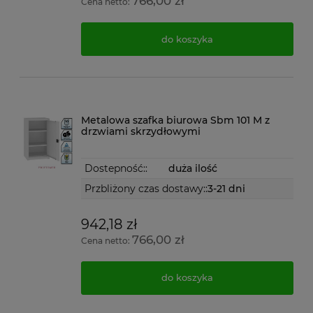
766,00 zł
Cena netto:
do koszyka
Metalowa szafka biurowa Sbm 101 M z
drzwiami skrzydłowymi
Dostepność::
duża ilość
Przbliżony czas dostawy::
3-21 dni
942,18 zł
766,00 zł
Cena netto:
do koszyka