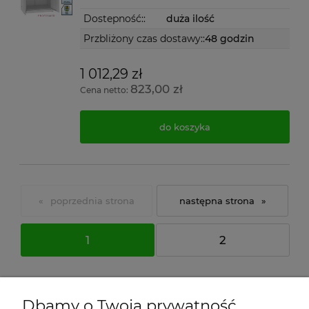
Dostepność::
duża ilość
Przbliżony czas dostawy::
48 godzin
1 012,29 zł
823,00 zł
Cena netto:
do koszyka
«
»
1
2
Dbamy o Twoją prywatność
W naszym asortymencie znajdziecie Państwo szafy metalowe