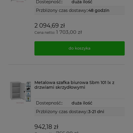
Dostepność::
duża ilość
Przbliżony czas dostawy::
48 godzin
2 094,69 zł
1 703,00 zł
Cena netto:
do koszyka
Metalowa szafka biurowa Sbm 101 lx z
drzwiami skrzydłowymi
Dostepność::
duża ilość
Przbliżony czas dostawy::
3-21 dni
942,18 zł