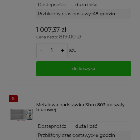
Dostepność::
duża ilość
Przbliżony czas dostawy::
48 godzin
1 007,37 zł
819,00 zł
Cena netto:
szt.
-
+
do koszyka
Metalowa nadstawka Sbm 803 do szafy
biurowej
Dostepność::
duża ilość
Przbliżony czas dostawy::
48 godzin