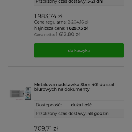
Przbliżony czas dostawy::
3-21 dni
1 983,74 zł
Cena regularna:
2 204,16 zł
Najniższa cena:
1 629,75 zł
1 612,80 zł
Cena netto:
do koszyka
Metalowa nadstawka Sbm 401 do szaf
biurowych na dokumenty
Dostepność::
duża ilość
Przbliżony czas dostawy::
48 godzin
709,71 zł