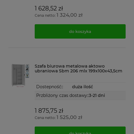
1 628,52 zł
1 324,00 zł
Cena netto:
do koszyka
Szafa biurowa metalowa aktowo
ubraniowa Sbm 206 mlx 199x100x43,5cm
Dostepność::
duża ilość
Przbliżony czas dostawy::
3-21 dni
1 875,75 zł
1 525,00 zł
Cena netto:
do koszyka