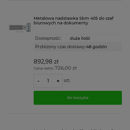
Metalowa nadstawka Sbm 405 do szaf
biurowych na dokumenty
Dostepność::
duża ilość
Przbliżony czas dostawy::
48 godzin
892,98 zł
726,00 zł
Cena netto:
szt.
-
+
do koszyka