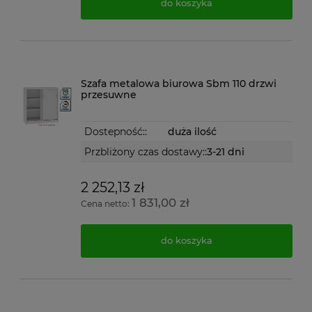
do koszyka
Szafa metalowa biurowa Sbm 110 drzwi
przesuwne
Dostepność::
duża ilość
Przbliżony czas dostawy::
3-21 dni
2 252,13 zł
1 831,00 zł
Cena netto:
do koszyka