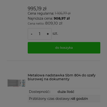
995,19 zł
Cena regularna:
1 105,77 zł
Najniższa cena:
908,97 zł
809,10 zł
Cena netto:
szt.
-
+
do koszyka
Metalowa nadstawka Sbm 804 do szafy
biurowej na dokumenty
Dostepność::
duża ilość
Przbliżony czas dostawy::
48 godzin