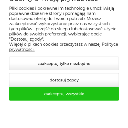
Pliki cookies i pokrewne im technologie umożliwiają
szt.
-
+
poprawne działanie strony i pomagają nam
dostosować ofertę do Twoich potrzeb. Możesz
zaakceptować wykorzystanie przez nas wszystkich
do koszyka
tych plików i przejść do sklepu lub dostosować użycie
plików do swoich preferencji, wybierając opcję
"Dostosuj zgody".
Więcej o plikach cookies przeczytasz w naszej Polityce
prywatności.
Fotel biurowy Evo Black Frame obrotowy
z siedziskiem szarym tapicerowanym
zaakceptuj tylko niezbędne
regulowany zagłówek i podłokietniki 3D
oraz podparcie lędźwiowe z regulowaną
wysokością
dostosuj zgody
Dostepność::
w magazynie
zaakceptuj wszystkie
Przbliżony czas dostawy::
3-21 dni
839,00 zł
Cena regularna:
1 133,79 zł
Najniższa cena:
772,77 zł