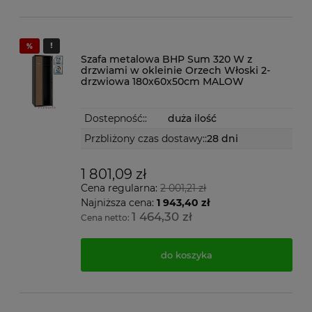
Szafa metalowa BHP Sum 320 W z
drzwiami w okleinie Orzech Włoski 2-
drzwiowa 180x60x50cm MALOW
Dostepność::
duża ilość
Przbliżony czas dostawy::
28 dni
1 801,09 zł
Cena regularna:
2 001,21 zł
Najniższa cena:
1 943,40 zł
1 464,30 zł
Cena netto:
do koszyka