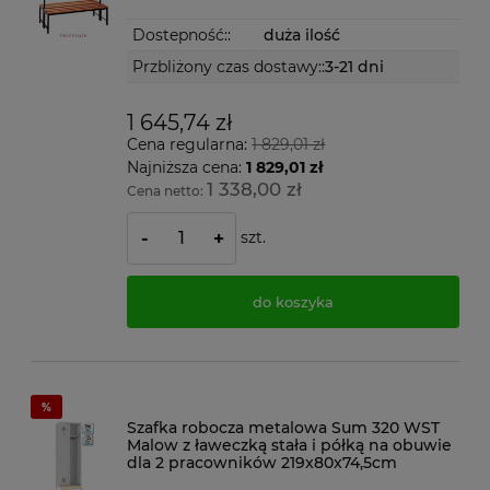
Dostepność::
duża ilość
Przbliżony czas dostawy::
3-21 dni
1 645,74 zł
Cena regularna:
1 829,01 zł
Najniższa cena:
1 829,01 zł
1 338,00 zł
Cena netto:
szt.
-
+
do koszyka
Szafka robocza metalowa Sum 320 WST
Malow z ławeczką stała i półką na obuwie
dla 2 pracowników 219x80x74,5cm