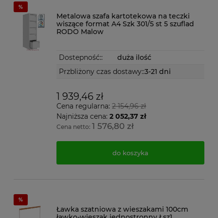
Metalowa szafa kartotekowa na teczki
wiszące format A4 Szk 301/5 st 5 szuflad
RODO Malow
Dostepność::
duża ilość
Przbliżony czas dostawy::
3-21 dni
1 939,46 zł
Cena regularna:
2 154,96 zł
Najniższa cena:
2 052,37 zł
1 576,80 zł
Cena netto:
do koszyka
Ławka szatniowa z wieszakami 100cm
ławko-wieszak jednostronny Łsz1