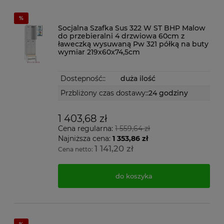
Socjalna Szafka Sus 322 W ST BHP Malow
do przebieralni 4 drzwiowa 60cm z
ławeczką wysuwaną Pw 321 półką na buty
wymiar 219x60x74,5cm
Dostepność::
duża ilość
Przbliżony czas dostawy::
24 godziny
1 403,68 zł
Cena regularna:
1 559,64 zł
Najniższa cena:
1 353,86 zł
1 141,20 zł
Cena netto:
do koszyka