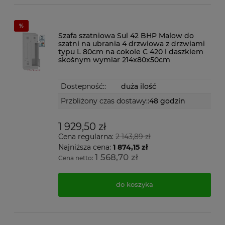
Szafa szatniowa Sul 42 BHP Malow do
szatni na ubrania 4 drzwiowa z drzwiami
typu L 80cm na cokole C 420 i daszkiem
skośnym wymiar 214x80x50cm
Dostepność::
duża ilość
Przbliżony czas dostawy::
48 godzin
1 929,50 zł
Cena regularna:
2 143,89 zł
Najniższa cena:
1 874,15 zł
1 568,70 zł
Cena netto:
do koszyka