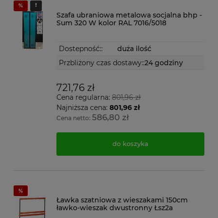
Szafa ubraniowa metalowa socjalna bhp -
Sum 320 W kolor RAL 7016/5018
Dostepność::
duża ilość
Przbliżony czas dostawy::
24 godziny
721,76 zł
Cena regularna:
801,96 zł
Najniższa cena:
801,96 zł
586,80 zł
Cena netto:
do koszyka
Ławka szatniowa z wieszakami 150cm
ławko-wieszak dwustronny Łsz2a