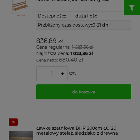
Dostepność::
duża ilość
Przbliżony czas dostawy::
3-21 dni
836,89 zł
Cena regularna:
1 023,36 zł
Najniższa cena:
1 023,36 zł
680,40 zł
Cena netto:
szt.
-
+
do koszyka
Ławka szatniowa BHP 200cm ŁO 20
metalowy stelaż. siedzisko z drewna