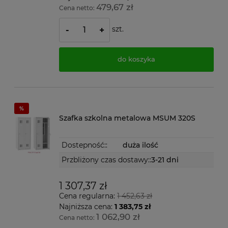
479,67 zł
Cena netto:
szt.
-
+
do koszyka
Szafka szkolna metalowa MSUM 320S
Dostepność::
duża ilość
Przbliżony czas dostawy::
3-21 dni
1 307,37 zł
Cena regularna:
1 452,63 zł
Najniższa cena:
1 383,75 zł
1 062,90 zł
Cena netto: