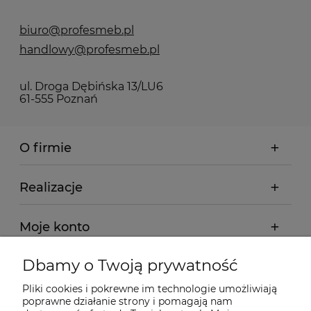
biuro@profesmeb.pl
handlowy@profesmeb.pl
ul. Droga Dębińska 13/LU6
61-555 Poznań
O firmie
Realizacje
Moje konto
Dbamy o Twoją prywatność
Regulamin
Pliki cookies i pokrewne im technologie umożliwiają
poprawne działanie strony i pomagają nam
Dostawa - realizacja