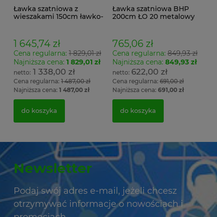
Ławka szatniowa z
Ławka szatniowa BHP
wieszakami 150cm ławko-
200cm ŁO 20 metalowy
wieszak dwustronny
stelaż. siedzisko z drewna
Łsz2a
1 645,74 zł
765,06 zł
Cena regularna:
1 829,01 zł
Cena regularna:
849,93 zł
Najniższa cena:
1 829,01 zł
Najniższa cena:
849,93 zł
1 338,00 zł
622,00 zł
Cena regularna:
1 487,00 zł
Cena regularna:
691,00 zł
Najniższa cena:
1 487,00 zł
Najniższa cena:
691,00 zł
do koszyka
do koszyka
Newsletter
Podaj swój adres e-mail, jeżeli chcesz
otrzymywać informacje o nowościach i
promocjach.