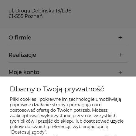
ul. Droga Dębińska 13/LU6
61-555 Poznań
O firmie
Realizacje
Moje konto
Dbamy o Twoją prywatność
Regulamin
Pliki cookies i pokrewne im technologie umożliwiają
poprawne działanie strony i pomagają nam
Dostawa - realizacja
dostosować ofertę do Twoich potrzeb. Możesz
zaakceptować wykorzystanie przez nas wszystkich
tych plików i przejść do sklepu lub dostosować użycie
Gwarancja i zwroty
plików do swoich preferencji, wybierając opcję
"Dostosuj zgody".